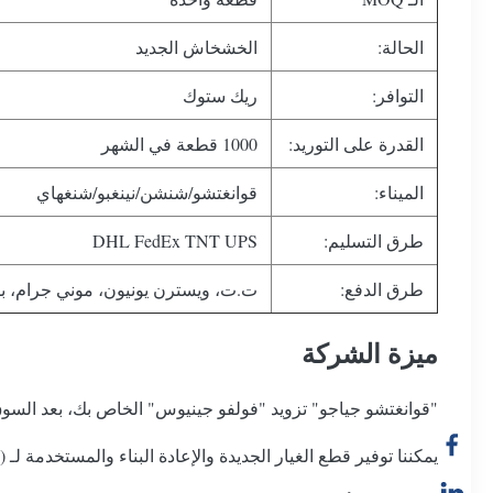
الحالة:
الخشخاش الجديد
التوافر:
ريك ستوك
القدرة على التوريد:
1000 قطعة في الشهر
الميناء:
قوانغتشو/شنشن/نينغبو/شنغهاي
طرق التسليم:
DHL FedEx TNT UPS
طرق الدفع:
ت.ت، ويسترن يونيون، موني جرام، بطا
ميزة الشركة
"قوانغتشو جياجو" تزويد "فولفو جينيوس" الخاص بك، بعد السو
يمكننا توفير قطع الغيار الجديدة والإعادة البناء والمستخدمة لـ (