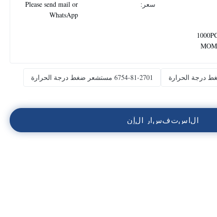
سعر:
Please send mail or
WhatsApp
1000PC
MOM
6754-81-2701 مستشعر ضغط درجة الحرارة
ا
ل
ا
س
ت
ف
س
ا
ر
ا
ل
آ
ن