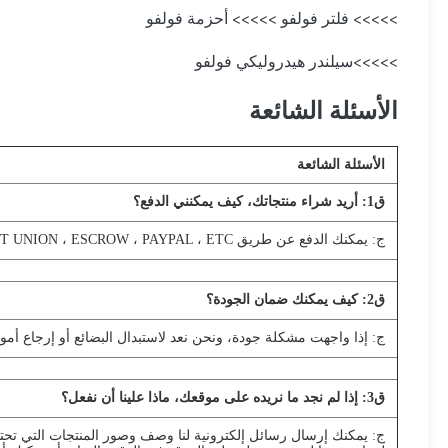
>>>>> فلتر فولفو >>>>> أحزمة فولفو
>>>>>سيلندر هيدروليكي فولفو
الأسئلة الشائعة
الأسئلة الشائعة
ق
1
: أريد شراء منتجاتك، كيف يمكنني الدفع؟
ج: يمكنك الدفع عن طريق T / T ، L / C ، WEST UNION ، ESCROW ، PAYPAL ، ETC.
ق
2
: كيف يمكنك ضمان الجودة؟
ج: إذا واجهت مشكلة جودة، ونحن نعد لاستبدال البضائع أو إرجاع أموا
ق
3
: إذا لم نجد ما نريده على موقعك، ماذا علينا أن نفعل؟
ج: يمكنك إرسال رسائل إلكترونية لنا وصف وصور المنتجات التي تحتا