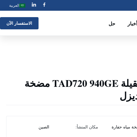
العربية
خبار
حل
الاستفسار الآن
مضخة المياه الثقيلة TAD720 940GE مضخة
ديزل
ة مياه حفارة
مكان المنشأ:
الصين