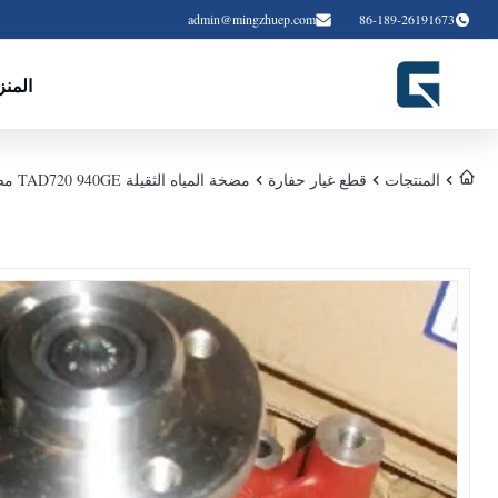
admin@mingzhuep.com
86-189-26191673
المن
المنتجات
قطع غيار حفارة
مضخة المياه الثقيلة TAD720 940GE مضخة المياه للمولد الديزل