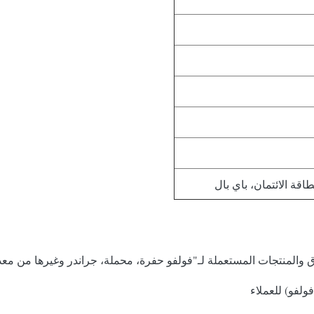
قة الائتمان، باي بال
ق والمنتجات المستعملة لـ"فولفو حفرة، محملة، جراندر وغيرها من مع
فولفو) للعملاء