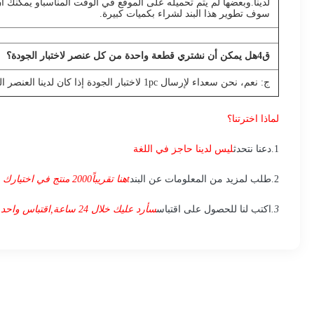
لدينا.وبعضها لم يتم تحميله على الموقع في الوقت المناسبأو يمكنك أ
سوف تطوير هذا البند لشراء بكميات كبيرة.
ق
4
هل يمكن أن نشتري قطعة واحدة من كل عنصر لاختبار الجودة؟
ج: نعم، نحن سعداء لإرسال 1pc لاختبار الجودة إذا كان لدينا العنصر الذي تحتاجه في المخزون
لماذا اخترتنا؟
1
.
دعنا نتحدث
ليس لدينا حاجز في اللغة
2.
طلب لمزيد من المعلومات عن البند
t
هنا تقريباً
000 منتج في اختيارك
2
3.
اكتب لنا للحصول على اقتباس
سأرد عليك خلال 24 ساعة
,
اقتباس واحد يمكن أن