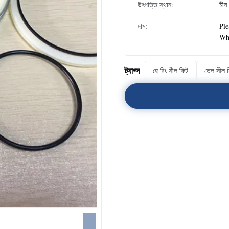
উৎপত্তি স্থান:
চীন
দাম:
Ple
Wh
ট্যাগ্স
হে রিং সীল কিট
তেল সীল 