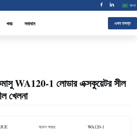
বাংলা
খবর
সমাধান
এখন তদন্ত
াসু WA120-1 লোডার এক্সকুয়েটর সীল
ীল খেলনা
AJUE
মডেল নম্বর:
WA120-1