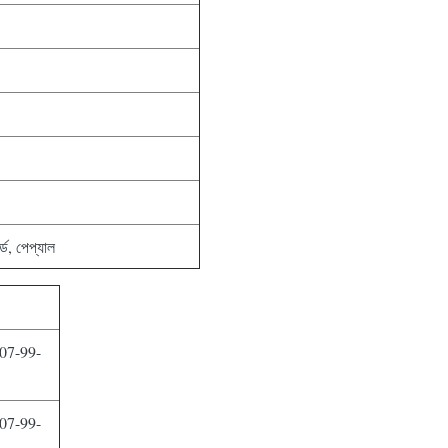
র্ড, পেপ্যাল
7-99-
7-99-