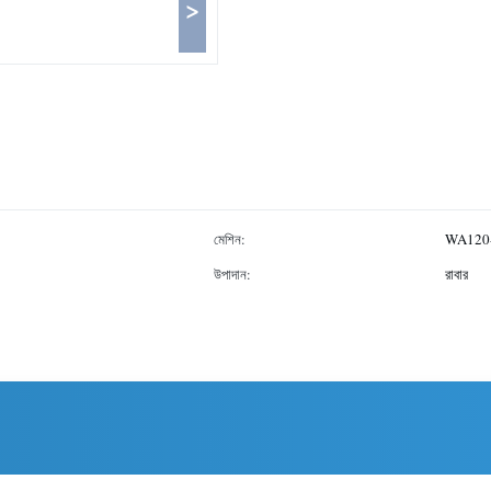
>
মেশিন:
WA120
উপাদান:
রাবার