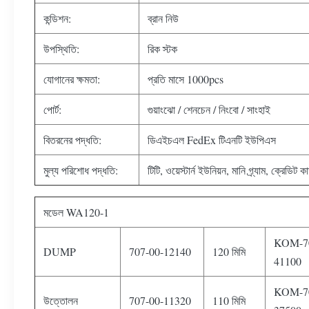
কন্ডিশন:
ব্রান নিউ
উপস্থিতি:
রিক স্টক
যোগানের ক্ষমতা:
প্রতি মাসে 1000pcs
পোর্ট:
গুয়াংঝো / শেনচেন / নিংবো / সাংহাই
বিতরনের পদ্ধতি:
ডিএইচএল FedEx টিএনটি ইউপিএস
মুল্য পরিশোধ পদ্ধতি:
টিটি, ওয়েস্টার্ন ইউনিয়ন, মানি গ্র্যাম, ক্রেডিট কা
মডেল WA120-1
KOM-70
DUMP
707-00-12140
120 মিমি
41100
KOM-70
উত্তোলন
707-00-11320
110 মিমি