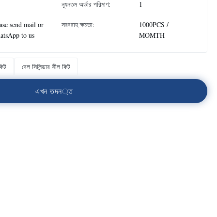
ন্যূনতম অর্ডার পরিমাণ:
1
ase send mail or
সরবরাহ ক্ষমতা:
1000PCS /
atsApp to us
MOMTH
কিট
বেল সিলিন্ডার সীল কিট
এ
খ
ন
ত
দ
ন
্
ত