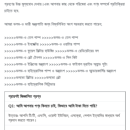
গ্রহণের উচ্চ মূল্যবোধ দেখায়।এবং আপনার কাছ থেকে পরিষেবা এবং পণ্য সম্পর্কে প্রতিক্রিয়া
চাইতে হবে.
আমরা ভলভ-ও ভারী যন্ত্রপাতি জন্য নিম্নলিখিত অংশ সরবরাহ করতে পারেন;
>>>>>ভলভ-ও তেল পাম্প >>>>>ভলভ-ও তেল পাম্প
>>>>>ভলভ-ও ইনজেক্টর >>>>>ভলভ-ও ওয়াটার পাম্প
>>>>>ভলভ-ও ফুয়েল ফিল্টার হাউজিং >>>>>ভলভ-ও রেডিয়েটরের নল
>>>>>ভলভ-ও বেল্ট টেনশন >>>>>ভলভ-ও সিল কিট
>>>>>ভলভ-ও ইঞ্জিনের যন্ত্রাংশ >>>>>ভলভ-ও ফাইনাল ড্রাইভ অ্যান্ড সুইং
>>>>>ভলভ-ও হাইড্রোলিক পাম্প ও যন্ত্রাংশ >>>>>ভলভ-ও আন্ডারকার্সির যন্ত্রাংশ
>>>>>ভলভো ফিল্টার >>>>>ভলভো বেল্ট
>>>>>ভলভ-ও হাইড্রোলিক সিলিন্ডার
প্রায়শই জিজ্ঞাসিত প্রশ্ন
Q
1
: আমি আপনার পণ্য কিনতে চাই, কিভাবে আমি টাকা দিতে পারি?
উত্তরঃ আপনি টি/টি, এল/সি, ওয়েস্ট ইউনিয়ন, এসক্রো, পেপাল ইত্যাদির মাধ্যমে অর্থ
প্রদান করতে পারেন।