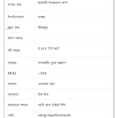
জ্বালানী ইনজেকশন পাম্প
পণ্যের নামঃ
উৎপত্তিস্থল:
গুনজহু
ব্র্যান্ড নামঃ
জিয়াজুয়ে
মডেল নম্বরঃ
0 414 755 007
পার্ট নম্বরঃ
প্রকারঃ
খননকারীর খুচরা যন্ত্রাংশ
MOQ
১ টুকরা
অবস্থা:
একেবারে নতুন
প্রাপ্যতা:
রিক স্টক
সরবরাহের ক্ষমতাঃ
প্রতি মাসে 1000 পিসি
পোর্টঃ
গুয়াংজু/শেঞ্জেন/নিংবো/সাংহাই