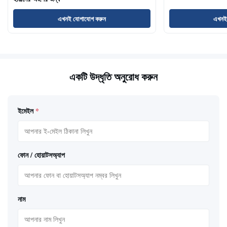
এখনই যোগাযোগ করুন
এখনই
একটি উদ্ধৃতি অনুরোধ করুন
ইমেইল
*
ফোন / হোয়াটসঅ্যাপ
নাম