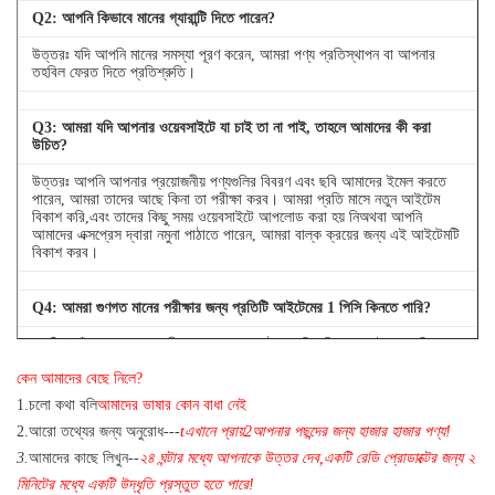
Q
2
: আপনি কিভাবে মানের গ্যারান্টি দিতে পারেন?
উত্তরঃ যদি আপনি মানের সমস্যা পূরণ করেন, আমরা পণ্য প্রতিস্থাপন বা আপনার
তহবিল ফেরত দিতে প্রতিশ্রুতি।
Q
3
: আমরা যদি আপনার ওয়েবসাইটে যা চাই তা না পাই, তাহলে আমাদের কী করা
উচিত?
উত্তরঃ আপনি আপনার প্রয়োজনীয় পণ্যগুলির বিবরণ এবং ছবি আমাদের ইমেল করতে
পারেন, আমরা তাদের আছে কিনা তা পরীক্ষা করব। আমরা প্রতি মাসে নতুন আইটেম
বিকাশ করি,এবং তাদের কিছু সময় ওয়েবসাইটে আপলোড করা হয় নিঅথবা আপনি
আমাদের এক্সপ্রেস দ্বারা নমুনা পাঠাতে পারেন, আমরা বাল্ক ক্রয়ের জন্য এই আইটেমটি
বিকাশ করব।
Q
4
: আমরা গুণগত মানের পরীক্ষার জন্য প্রতিটি আইটেমের 1 পিসি কিনতে পারি?
একটিঃ হ্যাঁ, আমরা মানের পরীক্ষার জন্য 1pc পাঠাতে খুশি যদি আমরা স্টক আপনি
প্রয়োজন আইটেম আছে
কেন আমাদের বেছে নিলে?
1
.
চলো কথা বলি
আমাদের ভাষার কোন বাধা নেই
2.
আরো তথ্যের জন্য অনুরোধ---
t
এখানে প্রায়
2
আপনার পছন্দের জন্য হাজার হাজার পণ্য!
3.
আমাদের কাছে লিখুন--
২৪ ঘন্টার মধ্যে আপনাকে উত্তর দেব
,
একটি রেডি প্রোডাক্টের জন্য ২
মিনিটের মধ্যে একটি উদ্ধৃতি প্রস্তুত হতে পারে!