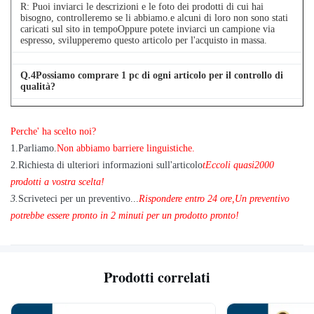
R: Puoi inviarci le descrizioni e le foto dei prodotti di cui hai
bisogno, controlleremo se li abbiamo.e alcuni di loro non sono stati
caricati sul sito in tempoOppure potete inviarci un campione via
espresso, svilupperemo questo articolo per l'acquisto in massa.
Q.
4
Possiamo comprare 1 pc di ogni articolo per il controllo di
qualità?
A: Sì, siamo lieti di inviare 1pc per il test di qualità se abbiamo
l'articolo di cui hai bisogno in magazzino
Perche' ha scelto noi?
1
.
Parliamo.
Non abbiamo barriere linguistiche.
2.
Richiesta di ulteriori informazioni sull'articolo
t
Eccoli quasi
2
000
prodotti a vostra scelta!
3.
Scriveteci per un preventivo...
Rispondere entro 24 ore
,
Un preventivo
potrebbe essere pronto in 2 minuti per un prodotto pronto!
Prodotti correlati