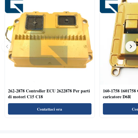
262-2878 Controller ECU 2622878 Per parti
160-1758 1601758 
di motori C15 C18
caricatore D6R
Contattaci ora
Con