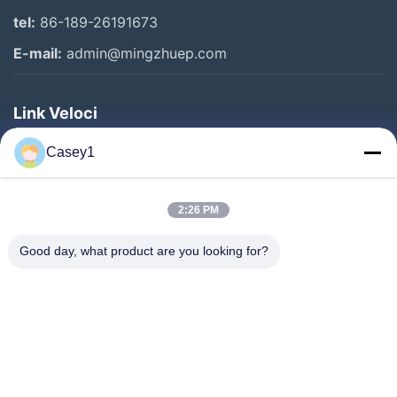
tel:
86-189-26191673
E-mail:
admin@mingzhuep.com
Link Veloci
Casa.
Casey1
Prodotti
Su Di Noi
2:26 PM
Visita Alla Fabbrica
Good day, what product are you looking for?
Controllo Della Qualità
Contattaci
Chiedi Un Preventivo
Notizie