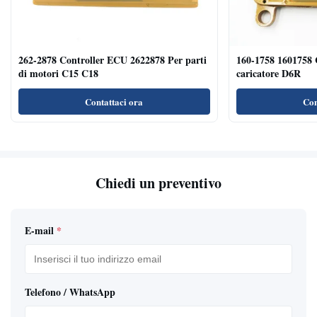
262-2878 Controller ECU 2622878 Per parti
160-1758 1601758 
di motori C15 C18
caricatore D6R
Contattaci ora
Con
Chiedi un preventivo
E-mail
*
Telefono / WhatsApp