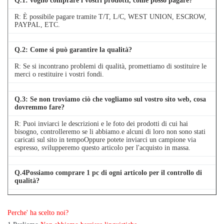
Q.
1
: voglio comprare i vostri prodotti, come posso pagare?
R: È possibile pagare tramite T/T, L/C, WEST UNION, ESCROW,
PAYPAL, ETC.
Q.
2
: Come si può garantire la qualità?
R: Se si incontrano problemi di qualità, promettiamo di sostituire le
merci o restituire i vostri fondi.
Q.
3
: Se non troviamo ciò che vogliamo sul vostro sito web, cosa
dovremmo fare?
R: Puoi inviarci le descrizioni e le foto dei prodotti di cui hai
bisogno, controlleremo se li abbiamo.e alcuni di loro non sono stati
caricati sul sito in tempoOppure potete inviarci un campione via
espresso, svilupperemo questo articolo per l'acquisto in massa.
Q.
4
Possiamo comprare 1 pc di ogni articolo per il controllo di
qualità?
A: Sì, siamo lieti di inviare 1pc per il test di qualità se abbiamo
l'articolo di cui hai bisogno in magazzino
Perche' ha scelto noi?