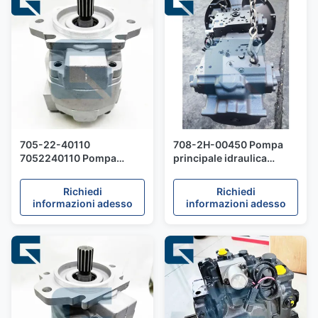
705-22-40110
708-2H-00450 Pompa
7052240110 Pompa
principale idraulica
idraulica per ingranaggi
7082H00450 per
per caricatore WA500
PC450LC-8 PC460LC-8
Richiedi
Richiedi
WA450
Parti di escavatori
informazioni adesso
informazioni adesso