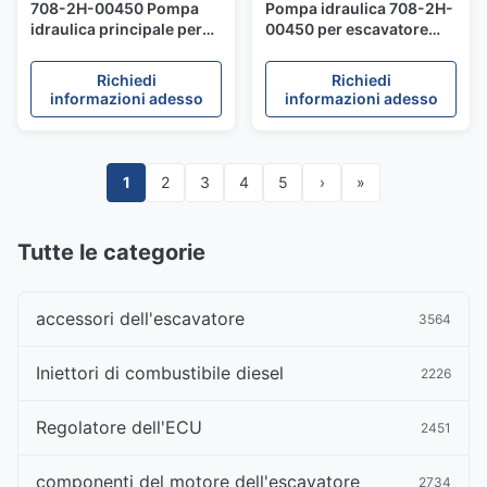
708-2H-00450 Pompa
Pompa idraulica 708-2H-
idraulica principale per
00450 per escavatore
escavatore PC450LC-8
PC450LC-8
Richiedi
Richiedi
informazioni adesso
informazioni adesso
1
2
3
4
5
›
»
Tutte le categorie
accessori dell'escavatore
3564
Iniettori di combustibile diesel
2226
Regolatore dell'ECU
2451
componenti del motore dell'escavatore
2734