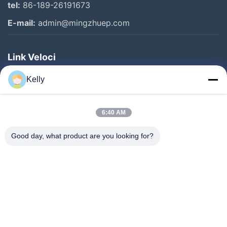
tel:
86-189-26191673
E-mail:
admin@mingzhuep.com
Link Veloci
Casa.
Kelly
Prodotti
Su Di Noi
6:40 AM
Visita Alla Fabbrica
Good day, what product are you looking for?
Controllo Della Qualità
Contattaci
Chiedi Un Preventivo
Notizie