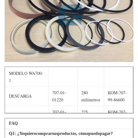
MODELO WA700-
1
707-01-
280
KOM-707-
DESCARGA
01220
milímetros
99-86600
707-01-
225
KOM-707-
ELEVACIÓN
01020
milímetros
99-77600
FAQ
707-01-
130
KOM-707-
Q
1
: ¿Yoquierocomprarsusproductos, cómopuedopagar?
DIRECCIÓN