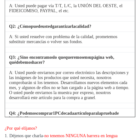
01320
milímetros
99-46620
A: Usted puede pagar vía T/T, L/C, la UNIÓN DEL OESTE, el
FIDEICOMISO, PAYPAL, el etc.
MODELO WA700-
3
Q
2
: ¿Cómopuedeustedgarantizarlacalidad?
707-01-
280
KOM-707-
DESCARGA
A: Si usted resuelve con problema de la calidad, prometemos
01220
milímetros
99-86600
substituir mercancías o volver sus fondos.
707-01-
225
KOM-707-
ELEVACIÓN
Q
3
: ¿Sino encontramoslo quequeremosensupágina web,
01020
milímetros
99-77600
quédebemoshacer?
707-01-
130
KOM-707-
A: Usted puede enviarnos por correo electrónico las descripciones y
DIRECCIÓN
las imágenes de los productos que usted necesita, nosotros
01320
milímetros
99-46620
comprobarán si los tenemos. Desarrollamos nuevos elementos cada
mes, y algunos de ellos no se han cargado a la página web a tiempo.
O usted puede enviarnos la muestra por expreso, nosotros
desarrollará este artículo para la compra a granel.
Q
4
: ¿Podemoscomprar1PCdecadaartículoparalapruebade
lacalidad?
¿Por qué elíjanos?
A: Sí, estamos alegres enviar 1pc para la prueba de la calidad si
tenemos el artículo que usted necesita en existencia
1. Déjenos que charla-
no tenemos NINGUNA barrera en lengua