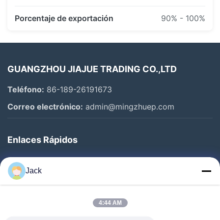
Porcentaje de exportación
90% - 100%
GUANGZHOU JIAJUE TRADING CO.,LTD
Teléfono:
86-189-26191673
Correo electrónico:
admin@mingzhuep.com
Enlaces Rápidos
En Casa
Jack
Productos
Sobre Nosotros
4:44 AM
Recorrido Por La Fábrica