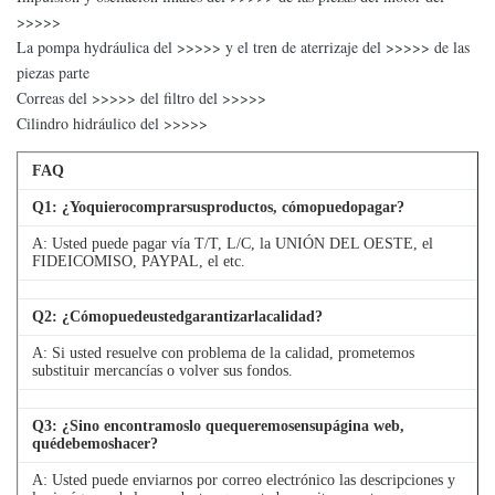
>>>>>
La pompa hydráulica del >>>>> y el tren de aterrizaje del >>>>> de las
piezas parte
Correas del >>>>> del filtro del >>>>>
Cilindro hidráulico del >>>>>
FAQ
Q
1
: ¿Yoquierocomprarsusproductos, cómopuedopagar?
A: Usted puede pagar vía T/T, L/C, la UNIÓN DEL OESTE, el
FIDEICOMISO, PAYPAL, el etc.
Q
2
: ¿Cómopuedeustedgarantizarlacalidad?
A: Si usted resuelve con problema de la calidad, prometemos
substituir mercancías o volver sus fondos.
Q
3
: ¿Sino encontramoslo quequeremosensupágina web,
quédebemoshacer?
A: Usted puede enviarnos por correo electrónico las descripciones y