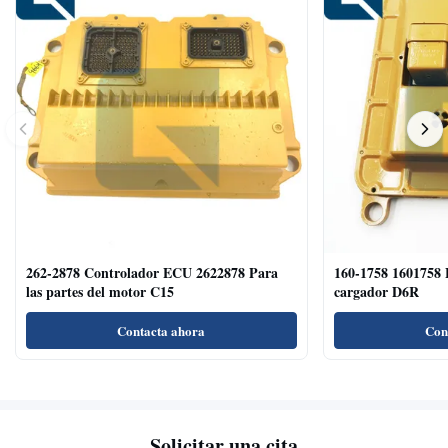
262-2878 Controlador ECU 2622878 Para
160-1758 1601758 
las partes del motor C15
cargador D6R
Contacta ahora
Con
Solicitar una cita