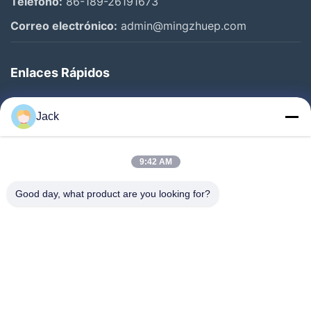
Teléfono:
86-189-26191673
Correo electrónico:
admin@mingzhuep.com
Enlaces Rápidos
En Casa
Jack
Productos
Sobre Nosotros
9:42 AM
Recorrido Por La Fábrica
Good day, what product are you looking for?
Control De Calidad
Contacta Con Nosotros
Solicitar Una Cita
Noticias