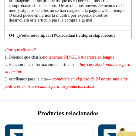
las imágenes de los productos que usted necesita, nosotros
comprobarán si los tenemos. Desarrollamos nuevos elementos cada
mes, y algunos de ellos no se han cargado a la página web a tiempo.
O usted puede enviarnos la muestra por expreso, nosotros
desarrollará este artículo para la compra a granel.
Q
4
: ¿Podemoscomprar1PCdecadaartículoparalapruebade
lacalidad?
¿Por qué elíjanos?
A: Sí, estamos alegres enviar 1pc para la prueba de la calidad si
tenemos el artículo que usted necesita en existencia
1. Déjenos que charla-
no tenemos NINGUNA barrera en lengua
2.
Petición más información del artículo---
¡hay casi 2000 productos para
su opción!
3.
escríbanos para la cita---
¡contéstele en el plazo de 24 horas, una cita
podría estar listo en 2mins para los productos listos!
Productos relacionados