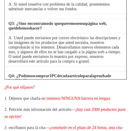
A: Si usted resuelve con problema de la calidad, prometemos
substituir mercancías o volver sus fondos.
Q
3
: ¿Sino encontramoslo quequeremosensupágina web,
quédebemoshacer?
A: Usted puede enviarnos por correo electrónico las descripciones y
las imágenes de los productos que usted necesita, nosotros
comprobarán si los tenemos. Desarrollamos nuevos elementos cada
mes, y algunos de ellos no se han cargado a la página web a tiempo.
O usted puede enviarnos la muestra por expreso, nosotros
desarrollará este artículo para la compra a granel.
Q
4
: ¿Podemoscomprar1PCdecadaartículoparalapruebade
lacalidad?
¿Por qué elíjanos?
A: Sí, estamos alegres enviar 1pc para la prueba de la calidad si
tenemos el artículo que usted necesita en existencia
1. Déjenos que charla-
no tenemos NINGUNA barrera en lengua
2.
Petición más información del artículo---
¡hay casi 2000 productos para
su opción!
3.
escríbanos para la cita---
¡contéstele en el plazo de 24 horas, una cita