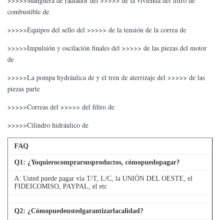
>>>>>Manguera de radiador del >>>>> de la vivienda del filtro de
combustible de
>>>>>Equipos del sello del >>>>> de la tensión de la correa de
>>>>>Impulsión y oscilación finales del >>>>> de las piezas del motor
de
>>>>>La pompa hydráulica de y el tren de aterrizaje del >>>>> de las
piezas parte
>>>>>Correas del >>>>> del filtro de
>>>>>Cilindro hidráulico de
FAQ
Q
1
: ¿Yoquierocomprarsusproductos, cómopuedopagar?
A: Usted puede pagar vía T/T, L/C, la UNIÓN DEL OESTE, el
FIDEICOMISO, PAYPAL, el etc
Q
2
: ¿Cómopuedeustedgarantizarlacalidad?