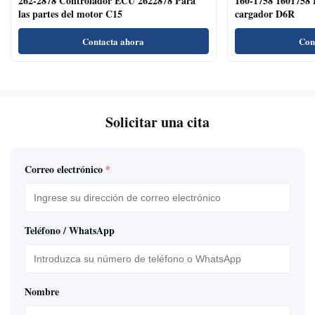
262-2878 Controlador ECU 2622878 Para
160-1758 1601758 
las partes del motor C15
cargador D6R
Contacta ahora
Con
Solicitar una cita
Correo electrónico
*
Teléfono / WhatsApp
Nombre