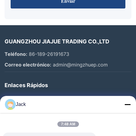
Enviar
GUANGZHOU JIAJUE TRADING CO.,LTD
Teléfono:
86-189-26191673
Correo electrónico:
admin@mingzhuep.com
Enlaces Rápidos
En Casa
Jack
Productos
Sobre Nosotros
7:48 AM
Recorrido Por La Fábrica