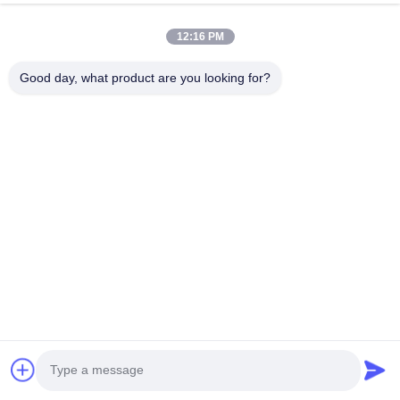
Sobre Nosotros
12:16 PM
Recorrido Por La Fábrica
Good day, what product are you looking for?
Control De Calidad
Contacta Con Nosotros
Solicitar Una Cita
Noticias
Síguenos.
©2017- GUANGZHOU JIAJUE TRADING CO.,LTD. Todos los derechos
reservados.