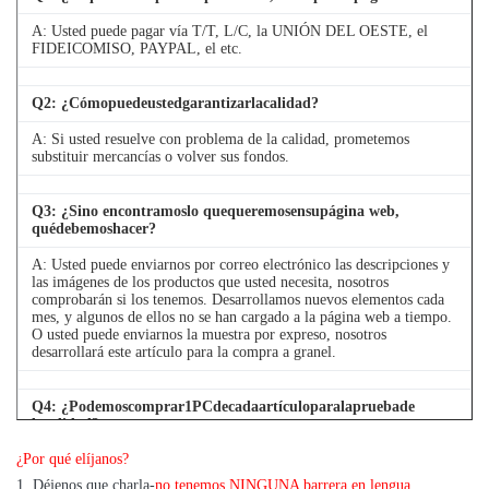
A: Usted puede pagar vía T/T, L/C, la UNIÓN DEL OESTE, el
FIDEICOMISO, PAYPAL, el etc.
Q
2
: ¿Cómopuedeustedgarantizarlacalidad?
A: Si usted resuelve con problema de la calidad, prometemos
substituir mercancías o volver sus fondos.
Q
3
: ¿Sino encontramoslo quequeremosensupágina web,
quédebemoshacer?
A: Usted puede enviarnos por correo electrónico las descripciones y
las imágenes de los productos que usted necesita, nosotros
comprobarán si los tenemos. Desarrollamos nuevos elementos cada
mes, y algunos de ellos no se han cargado a la página web a tiempo.
O usted puede enviarnos la muestra por expreso, nosotros
desarrollará este artículo para la compra a granel.
Q
4
: ¿Podemoscomprar1PCdecadaartículoparalapruebade
lacalidad?
¿Por qué elíjanos?
A: Sí, estamos alegres enviar 1pc para la prueba de la calidad si
tenemos el artículo que usted necesita en existencia
1. Déjenos que charla-
no tenemos NINGUNA barrera en lengua