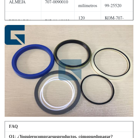
ALMEJA
707-0090010
milímetros
99-25520
120
KOM-707-
DESCARGA
707-00-12022
milímetros
99-41100
DESCARGA
120
KOM-707-
707-00-12300
(HI-LIFT)
milímetros
99-41100
80
KOM-707-
ATAQUE
707-00-80330
milímetros
99-22100
110
KOM-707-
ELEVACIÓN
707-00-11031
milímetros
99-37500
60
KOM-707-
DIRECCIÓN
707-00-60011
milímetros
99-14200
FAQ
Q
1
: ¿Yoquierocomprarsusproductos, cómopuedopagar?