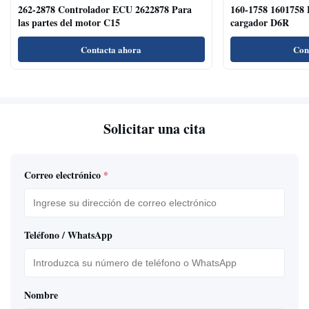
262-2878 Controlador ECU 2622878 Para
160-1758 1601758 
las partes del motor C15
cargador D6R
SK
3/5
6736-61-
Contacta ahora
Con
SA6D110
6D31T
HD
1202
5/
N 
SK
6D114
6D34
Solicitar una cita
J0
6742-01-
SK
S6D114E
4BD1
Correo electrónico
*
3670
J0
SK
6150-61-
D50P S6D125
4D34
8/
1102
8 
Teléfono / WhatsApp
SH
EX
D50A-17
6D14
2/3
Nombre
6D125
SK