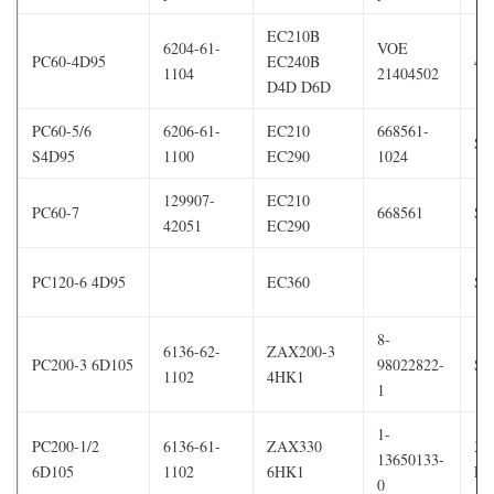
EC210B
6204-61-
VOE
PC60-4D95
EC240B
4M
1104
21404502
D4D D6D
PC60-5/6
6206-61-
EC210
668561-
S4
S4D95
1100
EC290
1024
129907-
EC210
PC60-7
668561
S4
42051
EC290
PC120-6 4D95
EC360
S4
8-
6136-62-
ZAX200-3
PC200-3 6D105
98022822-
S6
1102
4HK1
1
1-
PC200-1/2
6136-61-
ZAX330
3T
13650133-
6D105
1102
6HK1
LB
0