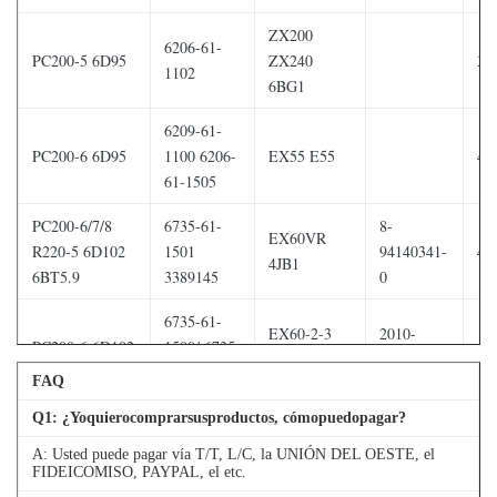
ZX200
6206-61-
PC200-5 6D95
ZX240
3T
1102
6BG1
6209-61-
PC200-6 6D95
1100 6206-
EX55 E55
4T
61-1505
PC200-6/7/8
6735-61-
8-
EX60VR
R220-5 6D102
1501
94140341-
4T
4JB1
6BT5.9
3389145
0
6735-61-
EX60-2-3
2010-
PC200-6 6D102
1500/ 6735-
4T
BD30
40K26
62-1500
FAQ
6209-61-
21010-
Q
1
: ¿Yoquierocomprarsusproductos, cómopuedopagar?
PC200-6 6D95
EX60 FD33
4T
1100
7902617
A: Usted puede pagar vía T/T, L/C, la UNIÓN DEL OESTE, el
FIDEICOMISO, PAYPAL, el etc.
PC200-7/8
6127-61-
EX60/70