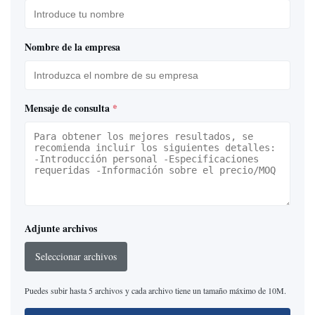
4B
6162-63-
Nombre de la empresa
SH
S6D140
1203/ 6212-
6D22
ME942187
4B
61-1203
6211-62-
HD
Mensaje de consulta
*
S6D140E-2B
6D22T
ME150295
1400
S4
HD
S6D155
6124-61-
6D16
ME995053
HD
/D155A1
1004
4D
6212-61-
HD
6D155
6D15T
ME996794
1203
6D
Adjunte archivos
HD
Seleccionar archivos
6124-61-
S6D155
4D31
HD
1008
6D
Puedes subir hasta 5 archivos y cada archivo tiene un tamaño máximo de 10M.
HD