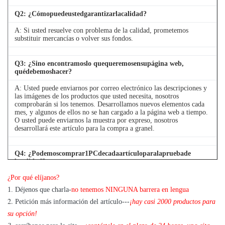
4D
6D107
1068
BD30
Q
2
: ¿Cómopuedeustedgarantizarlacalidad?
8-
A: Si usted resuelve con problema de la calidad, prometemos
6222-63-
EX120-2/3
PC300-5 6D108
94376865-
4W
substituir mercancías o volver sus fondos.
1200
4BD1
0
Q
3
: ¿Sino encontramoslo quequeremosensupágina web,
PC300-5
8-
quédebemoshacer?
6221-61-
EX120-5
PC300-6
97125051-
4W
1102
4BG1
A: Usted puede enviarnos por correo electrónico las descripciones y
SA6D108-1A
1
las imágenes de los productos que usted necesita, nosotros
comprobarán si los tenemos. Desarrollamos nuevos elementos cada
mes, y algunos de ellos no se han cargado a la página web a tiempo.
EX200-
1-
PC300-6
6222-63-
R-
O usted puede enviarnos la muestra por expreso, nosotros
1/LS2800F
13610145-
desarrollará este artículo para la compra a granel.
S6D108-E2
1200
4D
6BD1T
2
Q
4
: ¿Podemoscomprar1PCdecadaartículoparalapruebade
R-
EX200-2-3
1-
lacalidad?
PC400-1
6138-61-
R6
SH200
13610190-
¿Por qué elíjanos?
A: Sí, estamos alegres enviar 1pc para la prueba de la calidad si
SA6D110
1860
DH
6BD1T
0
tenemos el artículo que usted necesita en existencia
1. Déjenos que charla-
no tenemos NINGUNA barrera en lengua
4T
2.
Petición más información del artículo---
¡hay casi 2000 productos para
6151-61-
1-
su opción!
EX200-5
R2
PC400-5 6D125
1121/ 6151-
13650017-