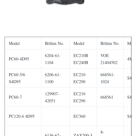
Model
Bölüm No.
Model
Bölüm No.
Mode
6204-61-
EC210B
VOE
PC60-4D95
4M4
1104
EC240B
21404502
PC60-5/6
6206-61-
EC210
668561-
S4E
S4D95
1100
EC290
1024
129907-
EC210
PC60-7
668561
S4F
42051
EC290
PC120-6 4D95
EC360
S4S
8-
6136-62-
ZAX200-3