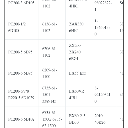
PC200-3 6D105
98022822-
S6S
1102
4HK1
1
1-
PC200-1/2
6136-61-
ZAX330
3T7
13650133-
6D105
1102
6HK1
LB
0
ZX200
6206-61-
PC200-5 6D95
ZX240
3TN
1102
6BG1
6209-61-
PC200-6 6D95
EX55 E55
4TN
1100
6735-61-
8-
PC200-6/7/8
EX60VR
1501
94140341-
4TN
R220-5 6D1029
4JB1
3389145
0
6735-61-
EX60-2-3
2010-
PC200-6 6D102
1500/ 6735-
4TN
BD30
40K26
62-1500