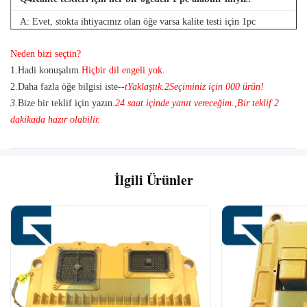
SH200
13610190-
SA6D110
1860
DH5
6BD1T
0
A: Evet, stokta ihtiyacınız olan öğe varsa kalite testi için 1pc
4TN
göndermekten mutluluk duyuyoruz
6151-61-
1-
Neden bizi seçtin?
EX200-5
R200
PC400-5 6D125
1121/ 6151-
13650017-
1
.
Hadi konuşalım.
Hiçbir dil engeli yok.
6BG1
D6B
61-1101
1
2.
Daha fazla öğe bilgisi iste--
t
Yaklaştık.
2
Seçiminiz için 000 ürün!
3.
Bize bir teklif için yazın.
24 saat içinde yanıt vereceğim.
,
Bir teklif 2
PC400-6
6151-62-
EX220-1
16100-
R200
dakikada hazır olabilir.
S6D125
1102
H06CT
2371
D6B
EX220-
PC400-6
6151-62-
R200
1/2/3/
İlgili Ürünler
S6D125E
1100
D6B
H06CT
EX220-5
16100-
R210
4D94E
H07CT
3264
D6B
1-
EX300-2/3
R300
4D102
13610944-
6SD1
6CT8
0