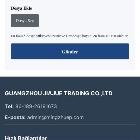
Dosya Ekle
HD8
6124-61-
S6D155
4D31
HD9
Dosya Seç
1008
6D1
En fazla 5 dosya yükleyebilirsiniz ve Her dosya boyutu en fazla 10 MB olabilir.
HD8
D355C1
6127-61-
6BT,
3913432
HD9
SA6D155
1008
4BT3.9
Gönder
6D1
6162-63-
HD1
D155A1S6D170
6CT230
3802973
1012
6D2
YM129001-
DH2
PC30R-8
6CT240
GUANGZHOU JIAJUE TRADING CO.,LTD
42001
D11
E200B E320
Tel:
86-189-26191673
E120B
5I7693
6D31-N
ME088301
DH2
E-posta:
admin@mingzhuep.com
S4K/S6KT
DH2
320B S6K
6D31-O
ME391343
Hızlı Bağlantılar
DB5