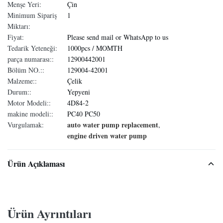
Menşe Yeri:
Çin
Minimum Sipariş
1
Miktarı:
Fiyat:
Please send mail or WhatsApp to us
Tedarik Yeteneği:
1000pcs / MOMTH
parça numarası::
12900442001
Bölüm NO.::
129004-42001
Malzeme::
Çelik
Durum::
Yepyeni
Motor Modeli::
4D84-2
makine modeli::
PC40 PC50
auto water pump replacement
Vurgulamak:
,
engine driven water pump
Ürün Açıklaması
Ürün Ayrıntıları