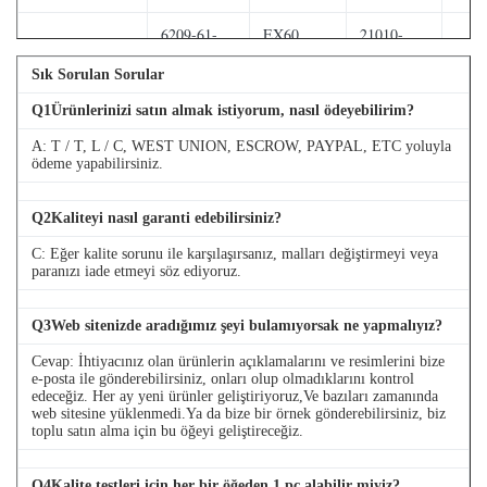
6209-61-
EX60
21010-
PC200-6 6D95
4TN
1100
FD33
7902617
Sık Sorulan Sorular
PC200-7/8
6127-61-
EX60/70
Q
1
Ürünlerinizi satın almak istiyorum, nasıl ödeyebilirim?
4D89
6D107
1068
BD30
A: T / T, L / C, WEST UNION, ESCROW, PAYPAL, ETC yoluyla
ödeme yapabilirsiniz.
8-
6222-63-
EX120-2/3
PC300-5 6D108
94376865-
4WT
1200
4BD1
Q
2
Kaliteyi nasıl garanti edebilirsiniz?
0
C: Eğer kalite sorunu ile karşılaşırsanız, malları değiştirmeyi veya
PC300-5
8-
paranızı iade etmeyi söz ediyoruz.
6221-61-
EX120-5
PC300-6
97125051-
4WT
1102
4BG1
SA6D108-1A
1
Q
3
Web sitenizde aradığımız şeyi bulamıyorsak ne yapmalıyız?
EX200-
1-
Cevap: İhtiyacınız olan ürünlerin açıklamalarını ve resimlerini bize
PC300-6
6222-63-
R-55
e-posta ile gönderebilirsiniz, onları olup olmadıklarını kontrol
1/LS2800F
13610145-
S6D108-E2
1200
4D84
edeceğiz. Her ay yeni ürünler geliştiriyoruz,Ve bazıları zamanında
6BD1T
2
web sitesine yüklenmedi.Ya da bize bir örnek gönderebilirsiniz, biz
toplu satın alma için bu öğeyi geliştireceğiz.
R-55
EX200-2-3
1-
PC400-1
6138-61-
R60-
Q
4
Kalite testleri için her bir öğeden 1 pc alabilir miyiz?