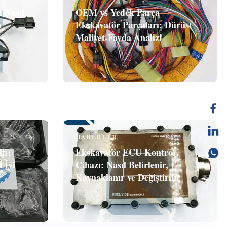
 Nasıl
OEM vs Yedek Parça
a
Ekskavatör Parçaları: Dürüst
Maliyet-Fayda Analizi
HABERLER
fı:
Ekskavatör ECU Kontrol
 İyi
Cihazı: Nasıl Belirlenir,
Kaynaklanır ve Değiştirilir