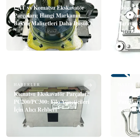
CAT vs Komatsu Ekskavatör
Volvo Ek
Parçaları: Hangi Markanın
Parçalar
Bakım Maliyetleri Daha Düşük?
Yarayan 
Alternati
HABERLER
HABERL
Komatsu Ekskavatör Parçaları
Hitachi 
PC200/PC300: Filo Yöneticileri
Parçaları
İçin Alıcı Rehberi
Tedarik 