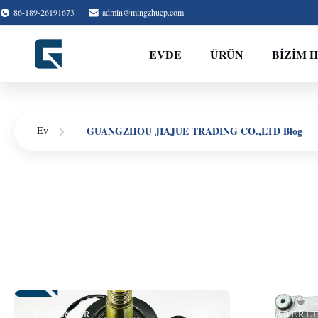
86-189-26191673
admin@mingzhuep.com
EVDE
ÜRÜN
BIZIM 
GUANGZHOU JIAJUE TRADING CO.,LTD Blog
Ev
HABERLER
HABERL