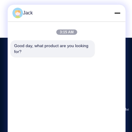
Jack
3:15 AM
Good day, what product are you looking 
for?
BIZE ULAŞIN
86-189-26191673
9:00-19:00
admin@mingzhuep.com
Oda 315-316, üçüncü kat, hayır.1020Zhongshan AV, Tianhe
Bölgesi, Guangzhou Şehri, Çin