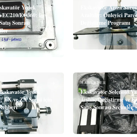
skavatör Yedek
Ekskavatör Arıza Süresi
ı EC210/EC360: İşe
Azaltılır: Önleyici Parç
Satış Sonrası
Değiştirme Programı
fler
ER
HABERLER
Ekskavatör Yedek
Ekskavatör Solenoid Val
: EX ve ZX Serisi için
Teşhis, Değiştirme ve En
Rehberi
Satış Sonrası Seçimler