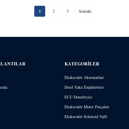
1
2
3
Sonraki
ĞLANTILAR
KATEGORILER
Ekskavatör Aksesuarları
ızda
Dizel Yakıt Enjektörleri
ECU Denetleyici
Ekskavatör Motor Parçaları
Ekskavatör Solenoid Valfı