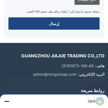
يمكنك تحميل ما يصل إلى 5 ملفات وكل ملف بحجم 10M أقصى.
إرسال
GUANGZHOU JIAJUE TRADING CO.,LTD
هاتف:
86-189-26191673
البريد الإلكتروني:
admin@mingzhuep.com
روابط سريعة
المنزل
Jack