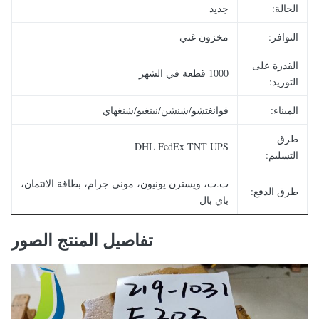
الحالة:
جديد
التوافر:
مخزون غني
القدرة على
1000 قطعة في الشهر
التوريد:
الميناء:
قوانغتشو/شنشن/نينغبو/شنغهاي
طرق
DHL FedEx TNT UPS
التسليم:
ت.ت، ويسترن يونيون، موني جرام، بطاقة الائتمان،
طرق الدفع:
باي بال
تفاصيل المنتج الصور