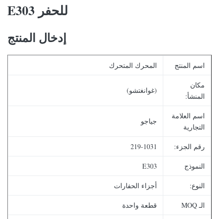
للحفر E303
إدخال المنتج
اسم المنتج
المحرك المتحرك
مكان
(غوانغتشو)
المنشأ:
اسم العلامة
جياجو
التجارية
رقم الجزء:
219-1031
النموذج
E303
النوع:
أجزاء الحفارات
الـ MOQ
قطعة واحدة