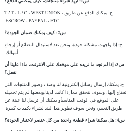
س1: أريد شراء منتجاتك، كيف يمكنني الدفع؟
ج: يمكنك الدفع عن طريق T / T ، L / C ، WEST UNION ،
ESCROW ، PAYPAL ، ETC.
س2: كيف يمكنك ضمان الجودة؟
ج: إذا واجهت مشكلة جودة، ونحن نعد لاستبدال البضائع أو إرجاع
أموالك.
س3: إذا لم نجد ما نريده على موقعك على الانترنت، ماذا علينا أن
نفعل؟
ج: يمكنك إرسال رسائل إلكترونية لنا وصف وصور المنتجات التي
تحتاج إليها، وسوف نتحقق مما إذا كانت لدينا.وبعضها لم يتم تحميله
على الموقع في الوقت المناسبأو يمكنك أن ترسل لنا عينة عن
طريق التعبير، ونحن سوف تطوير هذا البند لشراء بكميات كبيرة.
س4: هل يمكننا شراء قطعة واحدة من كل عنصر لاختبار الجودة؟