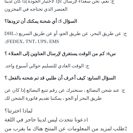
ج: نعم، نحن سعداء لإرسال 1pc لاختبار الجودة إذا كان لدينا
العنصر الذي تحتاجه في المخزون
السؤال 5: أي شحنة يمكنك أن تزودها؟
ج: عن طريق البحر، عن طريق الجو، أو عن طريق السريع (DHL،
FEDEX، TNT، UPS، EMS).
س6: كم من الوقت يستغرق لإرسال العناوين إلى العملاء ؟
ج: الوقت العادي للتسليم حوالي أسبوع واحد.
السؤال السابع: كيف أعرف أن طلبي قد تم شحنه بالفعل ؟
ج: عند شحن البضائع ، سنخبرك عن رقم تتبع البضائع إذا كان عن
طريق البحر أو الجو ، يمكننا تقديم فاتورة الشحن لك
لماذا اخترتنا؟
1دعونا نتحدث ليس لدينا حاجز في اللغة
2طلب لمزيد من المعلومات عن المنتج هناك ما يقرب من