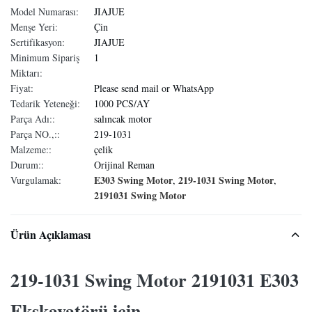
Model Numarası:
JIAJUE
Menşe Yeri:
Çin
Sertifikasyon:
JIAJUE
Minimum Sipariş
1
Miktarı:
Fiyat:
Please send mail or WhatsApp
Tedarik Yeteneği:
1000 PCS/AY
Parça Adı::
salıncak motor
Parça NO.,::
219-1031
Malzeme::
çelik
Durum::
Orijinal Reman
E303 Swing Motor
219-1031 Swing Motor
Vurgulamak:
,
,
2191031 Swing Motor
Ürün Açıklaması
219-1031 Swing Motor 2191031 E303
Ekskavatörü için