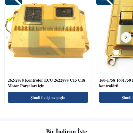
262-2878 Kontrolör ECU 2622878 C15 C18
160-1758 1601758 
Motor Parçaları için
kontrolörü
Şimdi iletişime geçin
Şimdi 
Bir İndirim İste