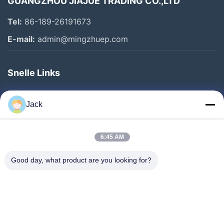
GUANGZHOU JIAJUE TRADING CO.,LTD
Tel:
86-189-26191673
E-mail:
admin@mingzhuep.com
Snelle Links
Thuis
Jack
Producten
Over Ons
6:45 AM
Fabriekstocht
Good day, what product are you looking for?
Kwaliteitscontrole
Neem Contact Met Ons Op
Vraag Een Offerte
Nieuws