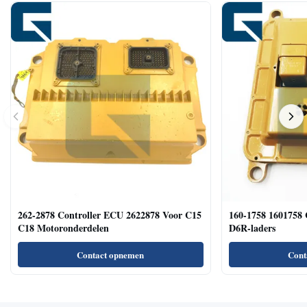
262-2878 Controller ECU 2622878 Voor C15
160-1758 1601758 
C18 Motoronderdelen
D6R-laders
Contact opnemen
Cont