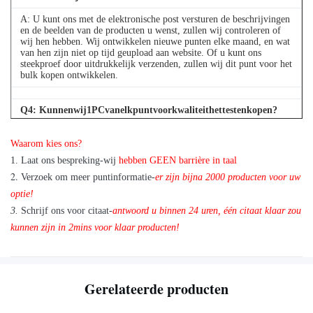
A: U kunt ons met de elektronische post versturen de beschrijvingen
en de beelden van de producten u wenst, zullen wij controleren of
wij hen hebben. Wij ontwikkelen nieuwe punten elke maand, en wat
van hen zijn niet op tijd geupload aan website. Of u kunt ons
steekproef door uitdrukkelijk verzenden, zullen wij dit punt voor het
bulk kopen ontwikkelen.
Q
4
: Kunnenwij1PCvanelkpuntvoorkwaliteithettestenkopen?
A: Ja, zijn wij blij om 1pc voor kwaliteit te verzenden die als wij het
Waarom kies ons?
punt testen hebben u in voorraad nodig hebt
1. Laat ons bespreking-wij
hebben GEEN barrière in taal
2.
Verzoek om meer puntinformatie-
er zijn bijna 2000 producten voor uw
optie!
3.
Schrijf ons voor citaat-
antwoord u binnen 24 uren, één citaat klaar zou
kunnen zijn in 2mins voor klaar producten!
Gerelateerde producten