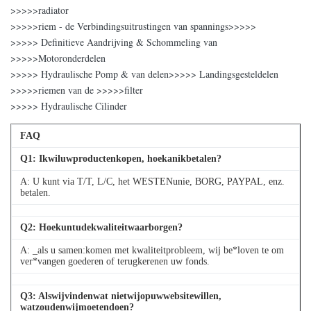
>>>>>radiator
>>>>>riem - de Verbindingsuitrustingen van spannings>>>>>
>>>>> Definitieve Aandrijving & Schommeling van
>>>>>Motoronderdelen
>>>>> Hydraulische Pomp & van delen>>>>> Landingsgesteldelen
>>>>>riemen van de >>>>>filter
>>>>> Hydraulische Cilinder
FAQ
Q
1
: Ikwiluwproductenkopen, hoekanikbetalen?
A: U kunt via T/T, L/C, het WESTENunie, BORG, PAYPAL, enz.
betalen.
Q
2
: Hoekuntudekwaliteitwaarborgen?
A: _als u samen:komen met kwaliteitprobleem, wij be*loven te om
ver*vangen goederen of terugkerenen uw fonds.
Q
3
: Alswijvindenwat nietwijopuwwebsitewillen,
watzoudenwijmoetendoen?