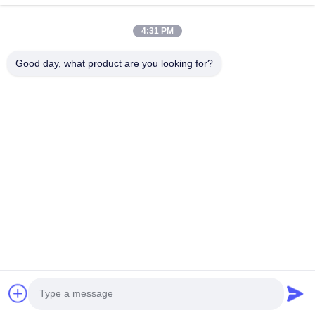
Over Ons
4:31 PM
Fabriekstocht
Good day, what product are you looking for?
Kwaliteitscontrole
Neem Contact Met Ons Op
Vraag Een Offerte
Nieuws
Volg Ons.
©2017- GUANGZHOU JIAJUE TRADING CO.,LTD. Alle rechten
voorbehouden.