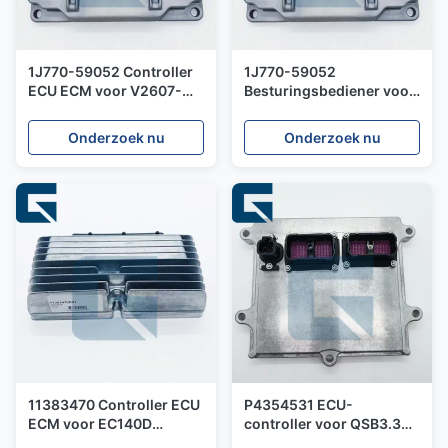
1J770-59052 Controller
1J770-59052
ECU ECM voor V2607-
Besturingsbediener voor
motor
motor V3307 V3800
Motor
Onderzoek nu
Onderzoek nu
11383470 Controller ECU
P4354531 ECU-
ECM voor EC140D
controller voor QSB3.3
graafmachine
QSB4.5-motor