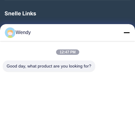
Snelle Links
Thuis
Wendy
Producten
Over Ons
12:47 PM
Fabriekstocht
Good day, what product are you looking for?
Kwaliteitscontrole
Neem Contact Met Ons Op
Vraag Een Offerte
Nieuws
Volg Ons.