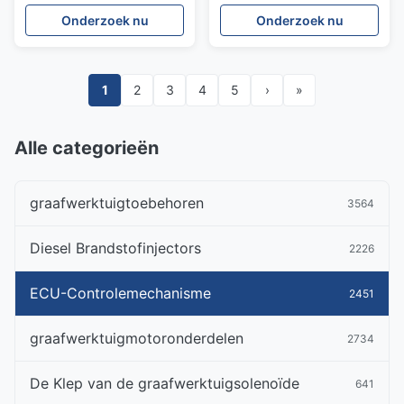
Onderzoek nu
Onderzoek nu
1
2
3
4
5
›
»
Alle categorieën
graafwerktuigtoebehoren
3564
Diesel Brandstofinjectors
2226
ECU-Controlemechanisme
2451
graafwerktuigmotoronderdelen
2734
De Klep van de graafwerktuigsolenoïde
641