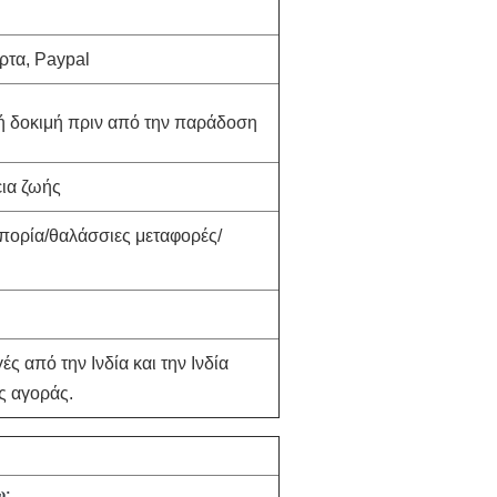
άρτα, Paypal
 δοκιμή πριν από την παράδοση
εια ζωής
πορία/θαλάσσιες μεταφορές/
ς από την Ινδία και την Ινδία
ς αγοράς.
ω;