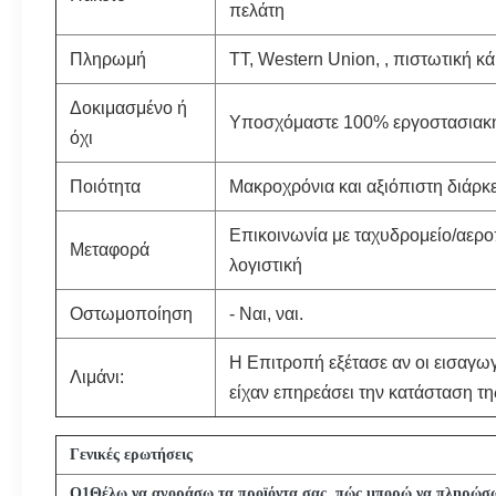
πελάτη
Πληρωμή
TT, Western Union, , πιστωτική κ
Δοκιμασμένο ή
Υποσχόμαστε 100% εργοστασιακή
όχι
Ποιότητα
Μακροχρόνια και αξιόπιστη διάρκ
Επικοινωνία με ταχυδρομείο/αερο
Μεταφορά
λογιστική
Οστωμοποίηση
- Ναι, ναι.
Η Επιτροπή εξέτασε αν οι εισαγωγέ
Λιμάνι:
είχαν επηρεάσει την κατάσταση τη
Γενικές ερωτήσεις
Q
1
Θέλω να αγοράσω τα προϊόντα σας, πώς μπορώ να πληρώσ