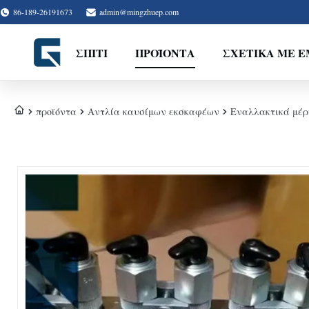
86-189-26191673
admin@mingzhuep.com
ΣΠΊΤΙ
ΠΡΟΪΌΝΤΑ
ΣΧΕΤΙΚΆ ΜΕ 
προϊόντα
Αντλία καυσίμων εκσκαφέων
Εναλλακτικά μέρ