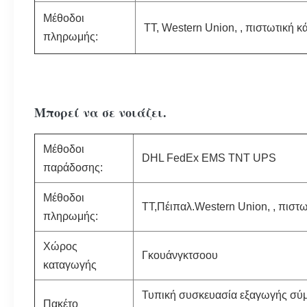
Μέθοδοι
TT, Western Union, , πιστωτική κ
πληρωμής:
Μπορεί να σε νοιάζει.
Μέθοδοι
DHL FedEx EMS TNT UPS
παράδοσης:
Μέθοδοι
TT,
Πέιπαλ.
Western Union, , πιστω
πληρωμής:
Χώρος
Γκουάνγκτσοου
καταγωγής
Τυπική συσκευασία εξαγωγής σύμφ
Πακέτο