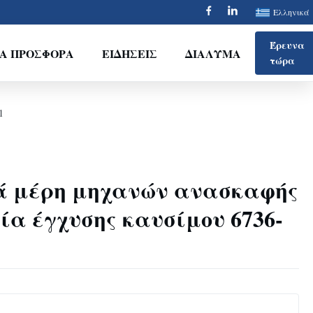
Ελληνικά
Έρευνα
ΙΑ ΠΡΟΣΦΟΡΆ
ΕΙΔΉΣΕΙΣ
ΔΙΆΛΥΜΑ
τώρα
1
ά μέρη μηχανών ανασκαφής
ία έγχυσης καυσίμου 6736-