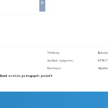
>
Υπόθεση:
Καινού
Αριθμός τμήματος:
6736-7
Ποιότητα:
Αξιόπι
esel
αντλία μεταφοράς μαζούτ
,