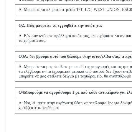
Α: Μπορείτε να πληρώσετε μέσω T/T, L/C, WEST UNION, ESC
Q
2
: Πώς μπορείτε να εγγυηθείτε την ποιότητα;
Α: Εάν συναντήσετε πρόβλημα ποιότητας, υποσχόμαστε να αντικα
τα χρήματά σας.
Q
3
Αν δεν βρούμε αυτό που θέλουμε στην ιστοσελίδα σας, τι πρέ
Α: Μπορείτε να μας στείλετε με email τις περιγραφές και τις φωτ
θα ελέγξουμε αν τα έχουμε.και μερικοί από αυτούς δεν έχουν ανεβ
μπορείτε να μας στείλετε δείγμα με ταχυδρομείο, θα αναπτύξουμε 
Q
4
Μπορούμε να αγοράσουμε 1 pc από κάθε αντικείμενο για έλε
Α: Ναι, είμαστε στην ευχάριστη θέση να στείλουμε 1pc για δοκιμή
χρειάζεστε σε απόθεμα