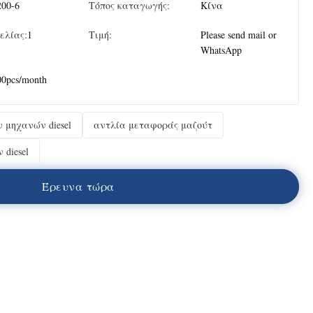
200-6
Τόπος καταγωγής:
Κίνα
ελίας:
1
Τιμή:
Please send mail or
WhatsApp
00pcs/month
 μηχανών diesel
αντλία μεταφοράς μαζούτ
diesel
Έ
ρ
ε
υ
ν
α
τ
ώ
ρ
α