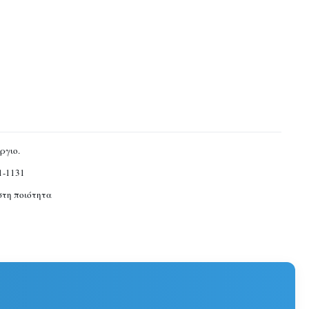
ργιο.
1-1131
στη ποιότητα