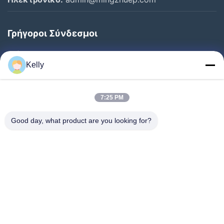
Γρήγοροι Σύνδεσμοι
Σπίτι
Kelly
Προϊόντα
Σχετικά Με Εμάς
7:25 PM
Επισκεψή Εργοστασίου
Good day, what product are you looking for?
Έλεγχος Ποιότητας
Επικοινωνήστε Μαζί Μας
Ζητήστε Μια Προσφορά
Ειδήσεις
Ακολουθήστε Μας.