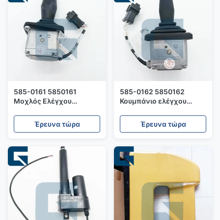
585-0161 5850161
585-0162 5850162
Μοχλός Ελέγχου
Κουμπάνιο ελέγχου
Κίνησης για Ψυχρή Φρέζα
προώθησης για PM620
PM620
PM820 Cold Planer
Έρευνα τώρα
Έρευνα τώρα