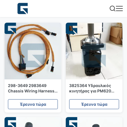
298-3649 2983649
3825364 Υδραυλικός
Chassis Wiring Harness
κινητήρας για PM620
for 950H 962H Loader
PM820 Ψυχρό ελαστικό
Έρευνα τώρα
Έρευνα τώρα