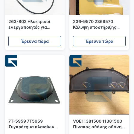
263-802 Ηλεκτρικοί
236-9570 2369570
ενεργοποιητές για
Κάλυψη υποστήριξης
μηχανήματα
φεντερ για εξορυκτήρα
320D 325D
Έρευνα τώρα
Έρευνα τώρα
7T-5959 7T5959
VOE11381500 11381500
Συγκρότημα πλαισίων
Πίνακας οθόνης οθόνης
για D10N D10T
για τροχοφόρο L70F