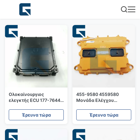
Ολοκαίνουργιος
455-9580 4559580
ελεγκτής ECU 177-7644
Μονάδα Ελέγχου
για εκσκαφέα E345b με
Κινητήρα ECM για
πλούσια διαθεσιμότητα
Κινητήρα 3508B
Έρευνα τώρα
Έρευνα τώρα