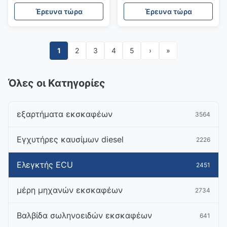
Έρευνα τώρα
Έρευνα τώρα
1
2
3
4
5
›
»
Όλες οι Κατηγορίες
εξαρτήματα εκσκαφέων
3564
Εγχυτήρες καυσίμων diesel
2226
Ελεγκτής ECU
2451
μέρη μηχανών εκσκαφέων
2734
Βαλβίδα σωληνοειδών εκσκαφέων
641