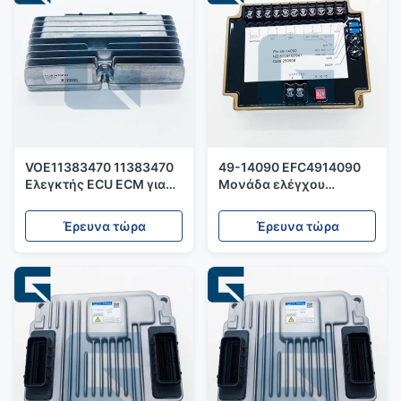
VOE11383470 11383470
49-14090 EFC4914090
Ελεγκτής ECU ECM για
Μονάδα ελέγχου
εξορυκτήρα EC140
ταχύτητας για γεννήτρια
Έρευνα τώρα
Έρευνα τώρα