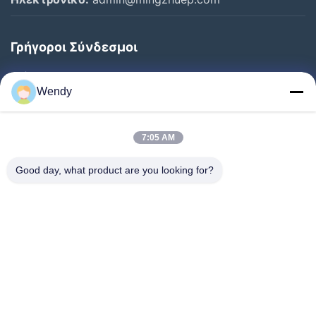
Γρήγοροι Σύνδεσμοι
Σπίτι
Wendy
Προϊόντα
Σχετικά Με Εμάς
7:05 AM
Επισκεψή Εργοστασίου
Good day, what product are you looking for?
Έλεγχος Ποιότητας
Επικοινωνήστε Μαζί Μας
Ζητήστε Μια Προσφορά
Ειδήσεις
Ακολουθήστε Μας.