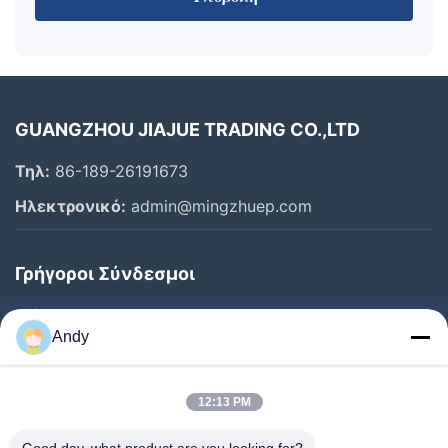
GUANGZHOU JIAJUE TRADING CO.,LTD
Τηλ:
86-189-26191673
Ηλεκτρονικό:
admin@mingzhuep.com
Γρήγοροι Σύνδεσμοι
Σπίτι
Andy
Προϊόντα
Σχετικά Με Εμάς
12:13 PM
Επισκεψή Εργοστασίου