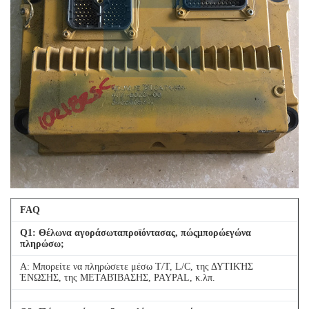
FAQ
Q
1
: Θέλωνα αγοράσωταπροϊόντασας, πώςμπορώεγώνα
πληρώσω;
Α: Μπορείτε να πληρώσετε μέσω T/T, L/C, της ΔΥΤΙΚΉΣ
ΈΝΩΣΗΣ, της ΜΕΤΑΒΊΒΑΣΗΣ, PAYPAL, κ.λπ.