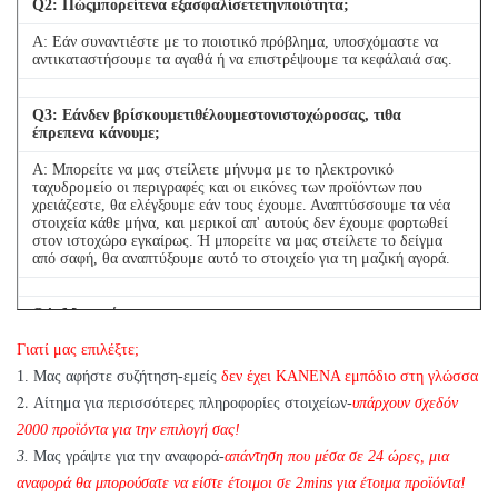
Q
2
: Πώςμπορείτενα εξασφαλίσετετηνποιότητα;
Α: Εάν συναντιέστε με το ποιοτικό πρόβλημα, υποσχόμαστε να
αντικαταστήσουμε τα αγαθά ή να επιστρέψουμε τα κεφάλαιά σας.
Q
3
: Εάνδεν βρίσκουμετιθέλουμεστονιστοχώροσας, τιθα
έπρεπενα κάνουμε;
Α: Μπορείτε να μας στείλετε μήνυμα με το ηλεκτρονικό
ταχυδρομείο οι περιγραφές και οι εικόνες των προϊόντων που
χρειάζεστε, θα ελέγξουμε εάν τους έχουμε. Αναπτύσσουμε τα νέα
στοιχεία κάθε μήνα, και μερικοί απ' αυτούς δεν έχουμε φορτωθεί
στον ιστοχώρο εγκαίρως. Ή μπορείτε να μας στείλετε το δείγμα
από σαφή, θα αναπτύξουμε αυτό το στοιχείο για τη μαζική αγορά.
Q
4
: Μπορούμενα
αγοράσουμε1PCκάθεστοιχείουγιατηνποιοτικήδοκιμή;
Γιατί μας επιλέξτε;
Α: Ναι, είμαστε ευτυχείς να στείλουμε 1pc για την ποιότητα που
1. Μας αφήστε συζήτηση-εμείς
δεν έχει ΚΑΝΕΝΑ εμπόδιο στη γλώσσα
εξετάζει εάν έχουμε το στοιχείο που χρειάζεστε στο απόθεμα
2.
Αίτημα για περισσότερες πληροφορίες στοιχείων-
υπάρχουν σχεδόν
2000 προϊόντα για την επιλογή σας!
3.
Μας γράψτε για την αναφορά-
απάντηση που μέσα σε 24 ώρες, μια
αναφορά θα μπορούσατε να είστε έτοιμοι σε 2mins για έτοιμα προϊόντα!