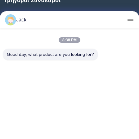
Γρήγοροι Σύνδεσμοι
Σπίτι
Jack
Προϊόντα
Σχετικά Με Εμάς
8:38 PM
Επισκεψή Εργοστασίου
Good day, what product are you looking for?
Έλεγχος Ποιότητας
Επικοινωνήστε Μαζί Μας
Ζητήστε Μια Προσφορά
Ειδήσεις
Ακολουθήστε Μας.