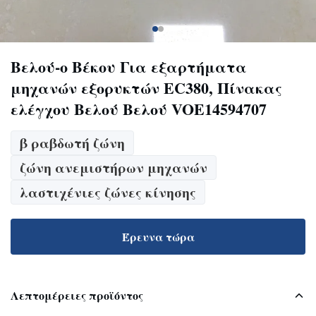
Βελού-ο Βέκου Για εξαρτήματα
μηχανών εξορυκτών EC380, Πίνακας
ελέγχου Βελού Βελού VOE14594707
β ραβδωτή ζώνη
ζώνη ανεμιστήρων μηχανών
λαστιχένιες ζώνες κίνησης
Έρευνα τώρα
Λεπτομέρειες προϊόντος