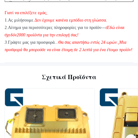
έλεγχο ποιότητας;
Γιατί να επιλέξετε εμάς;
Α: Ναι, είμαστε στην ευχάριστη θέση να στείλουμε 1pc για δοκιμή
ποιότητας, αν έχουμε το στοιχείο που χρειάζεστε σε απόθεμα
1
.
Ας μιλήσουμε.
Δεν έχουμε κανένα εμπόδιο στη γλώσσα.
2.
Αίτημα για περισσότερες πληροφορίες για το προϊόν---
t
Εδώ είναι
σχεδόν
2
000 προϊόντα για την επιλογή σας!
3.
Γράψτε μας για προσφορά...
Θα σας απαντήσω εντός 24 ωρών.
,
Μια
προσφορά θα μπορούσε να είναι έτοιμη σε 2 λεπτά για ένα έτοιμο προϊόν!
Σχετικά Προϊόντα