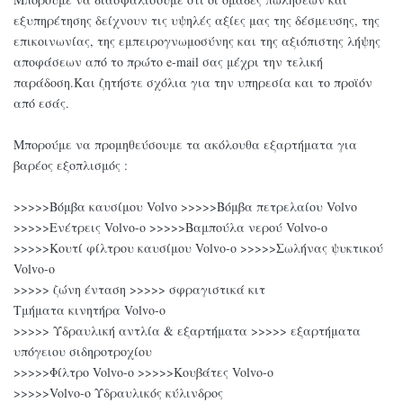
εξυπηρέτησης δείχνουν τις υψηλές αξίες μας της δέσμευσης, της
επικοινωνίας, της εμπειρογνωμοσύνης και της αξιόπιστης λήψης
αποφάσεων από το πρώτο e-mail σας μέχρι την τελική
παράδοση.Και ζητήστε σχόλια για την υπηρεσία και το προϊόν
από εσάς.
Μπορούμε να προμηθεύσουμε τα ακόλουθα εξαρτήματα για
βαρέος εξοπλισμός :
>>>>>Βόμβα καυσίμου Volvo >>>>>Βόμβα πετρελαίου Volvo
>>>>>Ενέτρεις Volvo-o >>>>>Βαμπούλα νερού Volvo-o
>>>>>Κουτί φίλτρου καυσίμου Volvo-o >>>>>Σωλήνας ψυκτικού
Volvo-o
>>>>> ζώνη ένταση >>>>> σφραγιστικά κιτ
Τμήματα κινητήρα Volvo-o
>>>>> Υδραυλική αντλία & εξαρτήματα >>>>> εξαρτήματα
υπόγειου σιδηροτροχίου
>>>>>Φίλτρο Volvo-o >>>>>Κουβάτες Volvo-o
>>>>>Volvo-o Υδραυλικός κύλινδρος