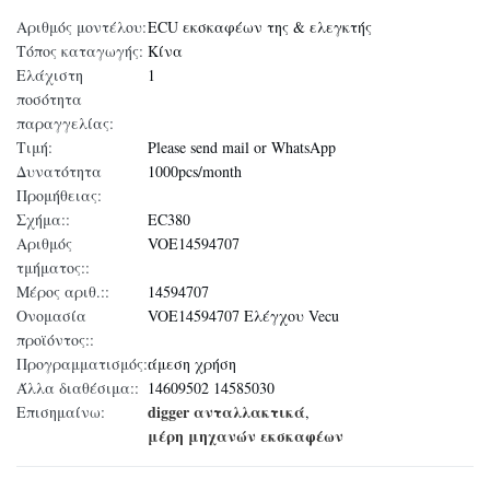
Αριθμός μοντέλου:
ECU εκσκαφέων της & ελεγκτής
Τόπος καταγωγής:
Κίνα
Ελάχιστη
1
ποσότητα
παραγγελίας:
Τιμή:
Please send mail or WhatsApp
Δυνατότητα
1000pcs/month
Προμήθειας:
Σχήμα::
EC380
Αριθμός
VOE14594707
τμήματος::
Μέρος αριθ.::
14594707
Ονομασία
VOE14594707 Ελέγχου Vecu
προϊόντος::
Προγραμματισμός::
άμεση χρήση
Άλλα διαθέσιμα::
14609502 14585030
digger ανταλλακτικά
Επισημαίνω:
,
μέρη μηχανών εκσκαφέων