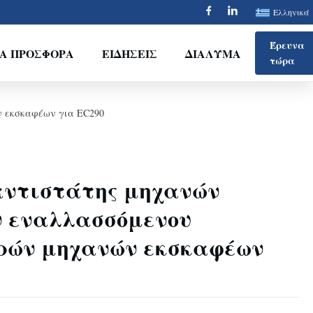
Ελληνικά
Έρευνα
ΙΑ ΠΡΟΣΦΟΡΆ
ΕΙΔΉΣΕΙΣ
ΔΙΆΛΥΜΑ
τώρα
ν εκσκαφέων για EC290
αντιστάτης μηχανών
 εναλλασσόμενου
ρών μηχανών εκσκαφέων