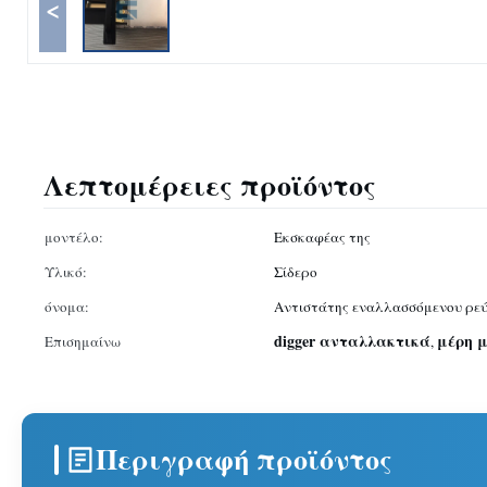
<
Λεπτομέρειες προϊόντος
μοντέλο:
Εκσκαφέας της
Υλικό:
Σίδερο
όνομα:
Αντιστάτης εναλλασσόμενου ρε
digger ανταλλακτικά
μέρη 
Επισημαίνω
,
Περιγραφή προϊόντος