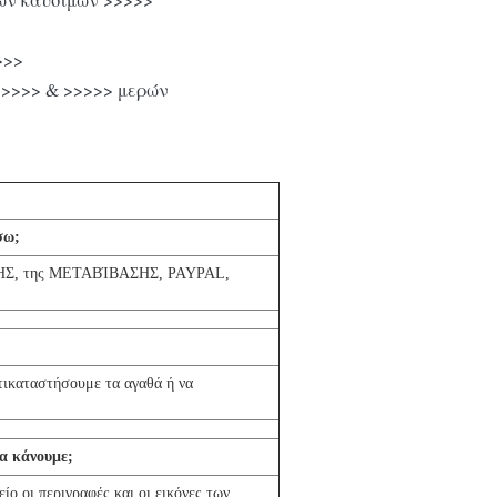
>>>
>>>>> & >>>>> μερών
σω;
ΩΣΗΣ, της ΜΕΤΑΒΊΒΑΣΗΣ, PAYPAL,
τικαταστήσουμε τα αγαθά ή να
να κάνουμε;
ο οι περιγραφές και οι εικόνες των