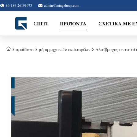
86-189-26191673
admin@mingzhuep.com
ΣΠΊΤΙ
ΠΡΟΪΌΝΤΑ
ΣΧΕΤΙΚΆ ΜΕ 
προϊόντα
μέρη μηχανών εκσκαφέων
Αδιάβροχος αντιστά