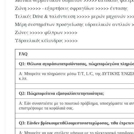
Ζώνη >>>>> - εξαρτήσεις σφραγίδων >>>>> έντασης
Τελικές Drive & ταλάντευση >>>>> μερών μηχανών >>
Μέρη συστημάτων προσγείωσης υδραυλικών αντλιών 
Ζώνες >>>>> φίλτρων >>>>>
Υδραυλικός κύλινδρος >>>>>
FAQ
Q
1
: Θέλωνα αγοράσωταπροϊόντασας, πώςμπορώεγώνα πληρώ
Α: Μπορείτε να πληρώσετε μέσω T/T, L/C, της ΔΥΤΙΚΉΣ ΈΝ
κ.λπ.
Q
2
: Πώςμπορείτενα εξασφαλίσετετηνποιότητα;
Α: Εάν συναντιέστε με το ποιοτικό πρόβλημα, υποσχόμαστε να αν
επιστρέψουμε τα κεφάλαιά σας.
Q
3
: Εάνδεν βρίσκουμετιθέλουμεστονιστοχώροσας, τιθα έπρεπε
Α: Μπορείτε να μας στείλετε μήνυμα με το ηλεκτρονικό ταχυδρομεί