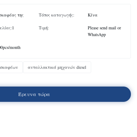
σκαφέας της
Τόπος καταγωγής:
Κίνα
ελίας:
1
Τιμή:
Please send mail or
WhatsApp
00pcs/month
κσκαφέων
ανταλλακτικά μηχανών diesel
Έ
ρ
ε
υ
ν
α
τ
ώ
ρ
α