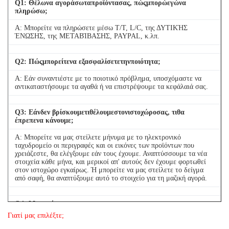
Q
1
: Θέλωνα αγοράσωταπροϊόντασας, πώςμπορώεγώνα
πληρώσω;
Α: Μπορείτε να πληρώσετε μέσω T/T, L/C, της ΔΥΤΙΚΉΣ
ΈΝΩΣΗΣ, της ΜΕΤΑΒΊΒΑΣΗΣ, PAYPAL, κ.λπ.
Q
2
: Πώςμπορείτενα εξασφαλίσετετηνποιότητα;
Α: Εάν συναντιέστε με το ποιοτικό πρόβλημα, υποσχόμαστε να
αντικαταστήσουμε τα αγαθά ή να επιστρέψουμε τα κεφάλαιά σας.
Q
3
: Εάνδεν βρίσκουμετιθέλουμεστονιστοχώροσας, τιθα
έπρεπενα κάνουμε;
Α: Μπορείτε να μας στείλετε μήνυμα με το ηλεκτρονικό
ταχυδρομείο οι περιγραφές και οι εικόνες των προϊόντων που
χρειάζεστε, θα ελέγξουμε εάν τους έχουμε. Αναπτύσσουμε τα νέα
στοιχεία κάθε μήνα, και μερικοί απ' αυτούς δεν έχουμε φορτωθεί
στον ιστοχώρο εγκαίρως. Ή μπορείτε να μας στείλετε το δείγμα
από σαφή, θα αναπτύξουμε αυτό το στοιχείο για τη μαζική αγορά.
Q
4
: Μπορούμενα
αγοράσουμε1PCκάθεστοιχείουγιατηνποιοτικήδοκιμή;
Γιατί μας επιλέξτε;
Α: Ναι, είμαστε ευτυχείς να στείλουμε 1pc για την ποιότητα που