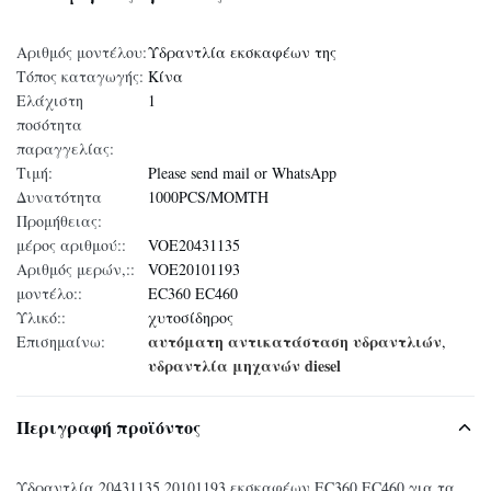
Αριθμός μοντέλου:
Υδραντλία εκσκαφέων της
Τόπος καταγωγής:
Κίνα
Ελάχιστη
1
ποσότητα
παραγγελίας:
Τιμή:
Please send mail or WhatsApp
Δυνατότητα
1000PCS/MOMTH
Προμήθειας:
μέρος αριθμού::
VOE20431135
Αριθμός μερών,::
VOE20101193
μοντέλο::
EC360 EC460
Υλικό::
χυτοσίδηρος
αυτόματη αντικατάσταση υδραντλιών
Επισημαίνω:
,
υδραντλία μηχανών diesel
Περιγραφή προϊόντος
Υδραντλία 20431135 20101193 εκσκαφέων EC360 EC460 για τα