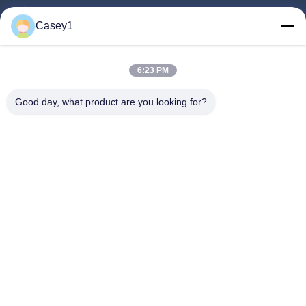
Σπίτι
Casey1
Προϊόντα
Σχετικά Με Εμάς
6:23 PM
Επισκεψή Εργοστασίου
Good day, what product are you looking for?
Έλεγχος Ποιότητας
Επικοινωνήστε Μαζί Μας
Ζητήστε Μια Προσφορά
Ειδήσεις
Ακολουθήστε Μας.