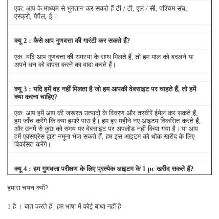
एक: आप के माध्यम से भुगतान कर सकते हैं टी / टी, एल / सी, पश्चिम संघ,
एस्क्रो, पेपैल, ई।
क्यू
2
: कैसे आप गुणवत्ता की गारंटी कर सकते हैं?
एक: यदि आप गुणवत्ता की समस्या के साथ मिलते हैं, तो हम माल को बदलने या
अपने धन को वापस करने का वादा करते हैं।
क्यू
3
: यदि हमें वह नहीं मिलता है जो हम आपकी वेबसाइट पर चाहते हैं, तो हमें
क्या करना चाहिए?
एक: आप हमें आप की जरूरत उत्पादों के विवरण और तस्वीरें ईमेल कर सकते हैं,
हम जाँच करेंगे कि क्या हमारे पास है।
हम हर महीने नए आइटम विकसित करते हैं,
और उनमें से कुछ को समय पर वेबसाइट पर अपलोड नहीं किया गया है।
या आप
हमें एक्सप्रेस द्वारा नमूना भेज सकते हैं, हम इस आइटम को थोक खरीद के लिए
विकसित करेंगे।
क्यू
4
: हम गुणवत्ता परीक्षण के लिए प्रत्येक आइटम के 1 pc खरीद सकते हैं?
एक: हाँ, हम गुणवत्ता परीक्षण के लिए 1 pc भेजने के लिए खुश हैं अगर हम आइटम
हमारा चयन क्यों?
आप स्टॉक में की जरूरत है
1 है
।
बात
करते
हैं-
हम भाषा में कोई बाधा नहीं है