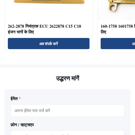
262-2878 नियंत्रक ECU 2622878 C15 C18
160-1758 1601758 
इंजन भागों के लिए
लिए
अब संपर्क करें
अब
उद्धरण मांगें
ईमेल
*
फ़ोन / व्हाट्सएप