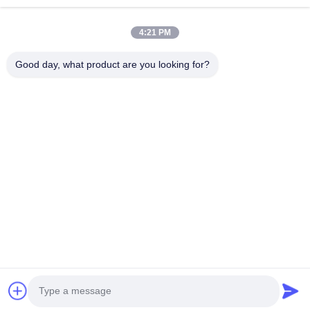
उत्पाद
हमारे बारे में
4:21 PM
कारखाने का दौरा
Good day, what product are you looking for?
गुणवत्ता नियंत्रण
हमसे संपर्क करें
बोली मांगें
समाचार
हमारे पीछे आओ
©2017- GUANGZHOU JIAJUE TRADING CO.,LTD. सर्वाधिकार सुरक्षित।