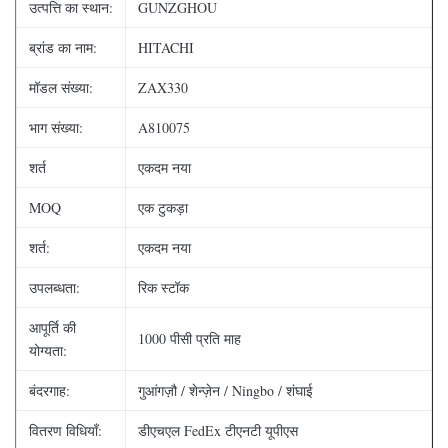
उत्पत्ति का स्थान:
GUNZGHOU
ब्रांड का नाम:
HITACHI
मॉडल संख्या:
ZAX330
भाग संख्या:
A810075
शर्त
एकदम नया
MOQ
एक टुकड़ा
शर्त:
एकदम नया
उपलब्धता:
रिक स्टॉक
आपूर्ति की
1000 पीसी प्रति माह
योग्यता:
बंदरगाह:
गुआंगज़ौ / शेन्ज़ेन / Ningbo / शंघाई
वितरण विधियाँ:
डीएचएल FedEx टीएनटी यूपीएस