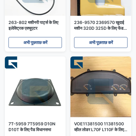
263-802 मशीनरी पार्ट्स के लिए
236-9570 2369570 खुदाई
इलेक्ट्रिक एक्चुएटर
मशीन 320D 325D के लिए फेंडर
समर्थन कवर
अभी पूछताछ करें
अभी पूछताछ करें
7T-5959 7T5959 D10N
VOE11381500 11381500
D10T के लिए पैड विधानसभा
व्हील लोडर L70F L110F के लिए
मॉनिटर डिस्प्ले पैनल