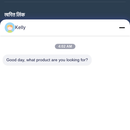
त्वरित लिंक
घर
Kelly
उत्पाद
हमारे बारे में
4:02 AM
कारखाने का दौरा
Good day, what product are you looking for?
गुणवत्ता नियंत्रण
हमसे संपर्क करें
बोली मांगें
समाचार
हमारे पीछे आओ