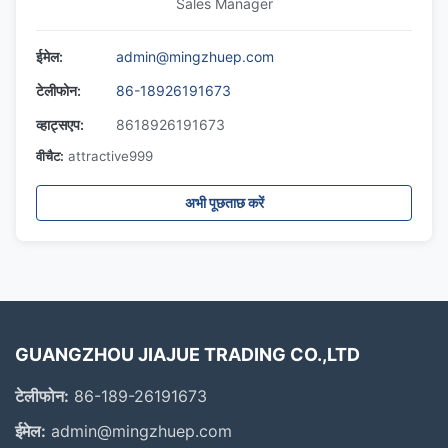
Sales Manager
ईमेल:
admin@mingzhuep.com
टेलीफोन:
86-18926191673
व्हाट्सएप:
8618926191673
वीचैट:
attractive999
अभी पूछताछ करें
GUANGZHOU JIAJUE TRADING CO.,LTD
टेलीफोन:
86-189-26191673
ईमेल:
admin@mingzhuep.com