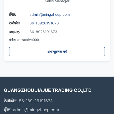
Sales Manager
ईमेल:
admin@mingzhuep.com
टेलीफोन:
86-18926191673
व्हाट्सएप:
8618926191673
वीचैट:
attractive999
अभी पूछताछ करें
GUANGZHOU JIAJUE TRADING CO.,LTD
टेलीफोन:
86-189-26191673
ईमेल:
admin@mingzhuep.com