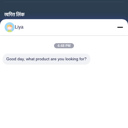
त्वरित लिंक
घर
Liya
उत्पाद
हमारे बारे में
4:48 PM
कारखाने का दौरा
Good day, what product are you looking for?
गुणवत्ता नियंत्रण
हमसे संपर्क करें
बोली मांगें
समाचार
हमारे पीछे आओ