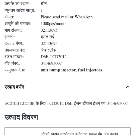
उत्पत्ति का स्थान:
चीन
न्यूनतम आदेश मात्रा:
1
कीमत:
Please send mail or WhatsApp
आपूर्ति की योग्यता:
1000pcs/month
भाग संख्या::
02113695
हालत::
ब्रांड नई
Deutz नंबर::
02113695
उपलब्धता के::
रिच स्टॉक
इंजन मॉडल::
D6E TCD2012
बॉश नंबर::
0414693007
unit pump injector
fuel injectors
प्रमुखता देना:
,
उत्पाद वर्णन
EC210B EC240B के लिए TCD2012 D6E इंजन डीजल ईंधन पंप 0414693007
उत्पाद विवरण
वोल्वो खुदाई करनेवाला इंजेक्टर, एकल पंप, पंप इकाई,