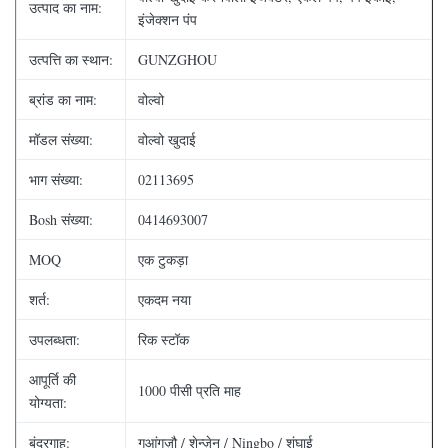
उत्पाद का नाम:
इंजेक्शन पंप
उत्पत्ति का स्थान:
GUNZGHOU
ब्रांड का नाम:
वोल्वो
मॉडल संख्या:
वोल्वो खुदाई
भाग संख्या:
02113695
Bosh संख्या:
0414693007
MOQ
एक टुकड़ा
शर्त:
एकदम नया
उपलब्धता:
रिक स्टॉक
आपूर्ति की
1000 पीसी प्रति माह
योग्यता:
बंदरगाह:
गुआंगज़ौ / शेन्ज़ेन / Ningbo / शंघाई