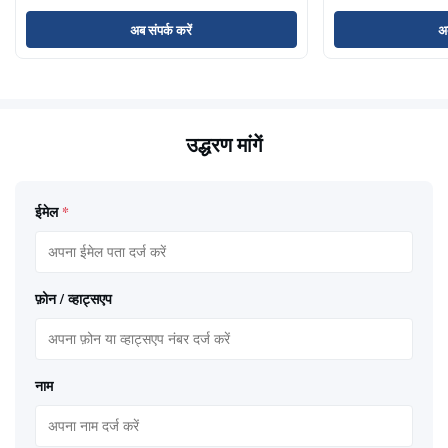
अब संपर्क करें
अब
उद्धरण मांगें
ईमेल
*
फ़ोन / व्हाट्सएप
नाम