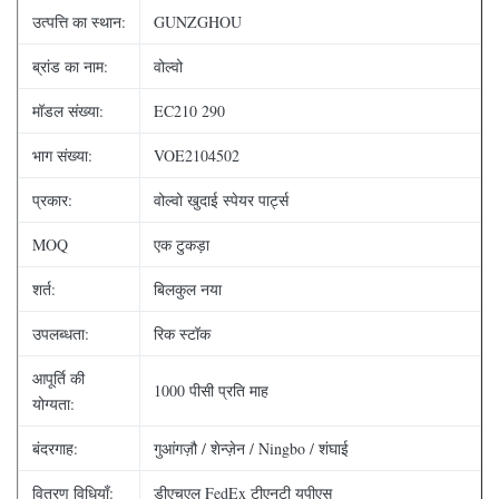
उत्पत्ति का स्थान:
GUNZGHOU
ब्रांड का नाम:
वोल्वो
मॉडल संख्या:
EC210 290
भाग संख्या:
VOE2104502
प्रकार:
वोल्वो खुदाई स्पेयर पार्ट्स
MOQ
एक टुकड़ा
शर्त:
बिलकुल नया
उपलब्धता:
रिक स्टॉक
आपूर्ति की
1000 पीसी प्रति माह
योग्यता:
बंदरगाह:
गुआंगज़ौ / शेन्ज़ेन / Ningbo / शंघाई
वितरण विधियाँ:
डीएचएल FedEx टीएनटी यूपीएस