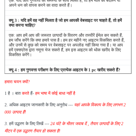
एक: यदि आप गुणवत्ता की समस्या के साथ मिलते हैं, तो हम माल को बदलने या
अपने धन को वापस करने का वादा करते हैं।
क्यू
3
: यदि हमें वह नहीं मिलता है जो हम आपकी वेबसाइट पर चाहते हैं, तो हमें
क्या करना चाहिए?
एक: आप हमें आप की जरूरत उत्पादों के विवरण और तस्वीरें ईमेल कर सकते हैं,
हम जाँच करेंगे कि क्या हमारे पास है।
हम हर महीने नए आइटम विकसित करते हैं,
और उनमें से कुछ को समय पर वेबसाइट पर अपलोड नहीं किया गया है।
या आप
हमें एक्सप्रेस द्वारा नमूना भेज सकते हैं, हम इस आइटम को थोक खरीद के लिए
विकसित करेंगे।
क्यू
4
: हम गुणवत्ता परीक्षण के लिए प्रत्येक आइटम के 1 pc खरीद सकते हैं?
एक: हाँ, हम गुणवत्ता परीक्षण के लिए 1 pc भेजने के लिए खुश हैं अगर हम आइटम
हमारा चयन क्यों?
आप स्टॉक में की जरूरत है
1 है
।
बात
करते
हैं-
हम भाषा में कोई बाधा नहीं है
2.
अधिक आइटम जानकारी के लिए अनुरोध ---
यहां
आपके विकल्प के लिए
लगभग
2
000 उत्पाद हैं!
3.
हमें उद्धरण के लिए लिखें ---
24 घंटे के भीतर जवाब दें
,
तैयार उत्पादों के लिए 2
मीटर में एक उद्धरण तैयार हो सकता है!