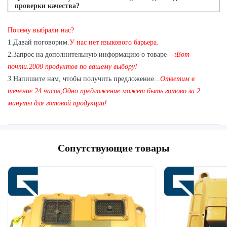
проверки качества?
A: Да, мы рады отправить 1pc для тестирования качества, если
Почему выбрали нас?
у нас есть товар, который вам нужен на складе
1
.
Давай поговорим.
У нас нет языкового барьера.
2.
Запрос на дополнительную информацию о товаре---
t
Вот
почти.
2
000 продуктов по вашему выбору!
3.
Напишите нам, чтобы получить предложение...
Ответим в
течение 24 часов
,
Одно предложение может быть готово за 2
минуты для готовой продукции!
Сопутствующие товары