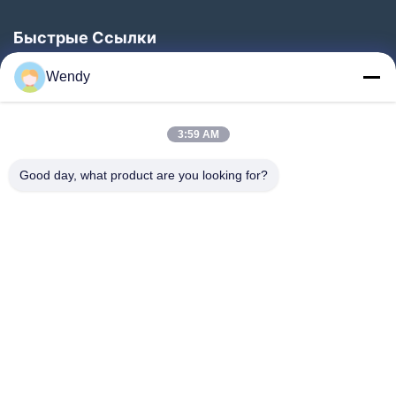
Быстрые Ссылки
Домой
Wendy
Продукты
О Нас
3:59 AM
Экскурсия По Заводу
Good day, what product are you looking for?
Контроль Качества
Свяжитесь С Нами
Запросите Цитату
Новости
Следуйте За Нами.