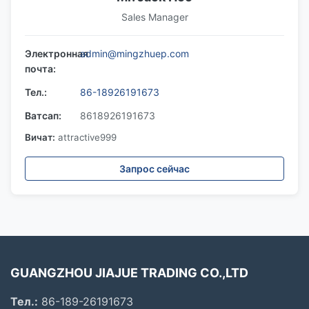
Sales Manager
Электронная
admin@mingzhuep.com
почта:
Тел.:
86-18926191673
Ватсап:
8618926191673
Вичат:
attractive999
Запрос сейчас
GUANGZHOU JIAJUE TRADING CO.,LTD
Тел.:
86-189-26191673