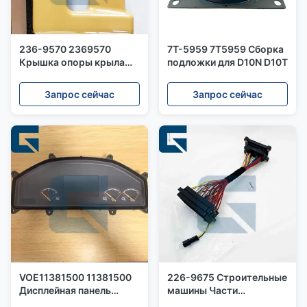
236-9570 2369570
7T-5959 7T5959 Сборка
Крышка опоры крыла
подложки для D10N D10T
для экскаватора 320D
325D
Запрос сейчас
Запрос сейчас
VOE11381500 11381500
226-9675 Строительные
Дисплейная панель
машины Части
монитора для колесной
Фюзеляжные коробки