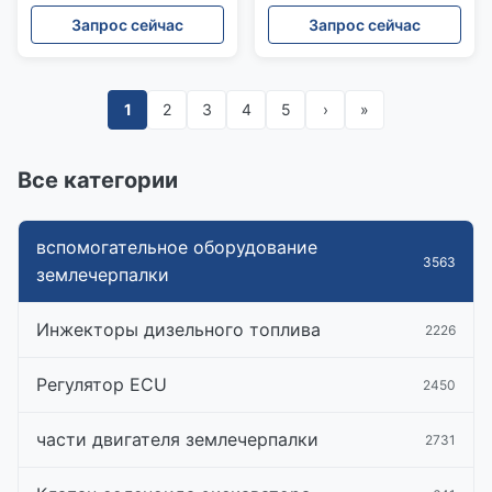
загрузки L70F L110F
Проводка 2269675 для
Запрос сейчас
Запрос сейчас
трактора D6R III
1
2
3
4
5
›
»
Все категории
вспомогательное оборудование
3563
землечерпалки
Инжекторы дизельного топлива
2226
Регулятор ECU
2450
части двигателя землечерпалки
2731