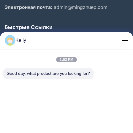
Электронная почта:
admin@mingzhuep.com
Быстрые Ссылки
Домой
Kelly
Продукты
О Нас
1:03 PM
Экскурсия По Заводу
Good day, what product are you looking for?
Контроль Качества
Свяжитесь С Нами
Запросите Цитату
Новости
Следуйте За Нами.