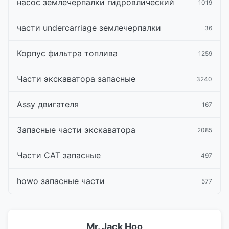
насос землечерпалки гидровлический
1019
части undercarriage землечерпалки
36
Корпус фильтра топлива
1259
Части экскаватора запасные
3240
Assy двигателя
167
Запасные части экскаватора
2085
Части CAT запасные
497
howo запасные части
577
Mr. Jack Hoo