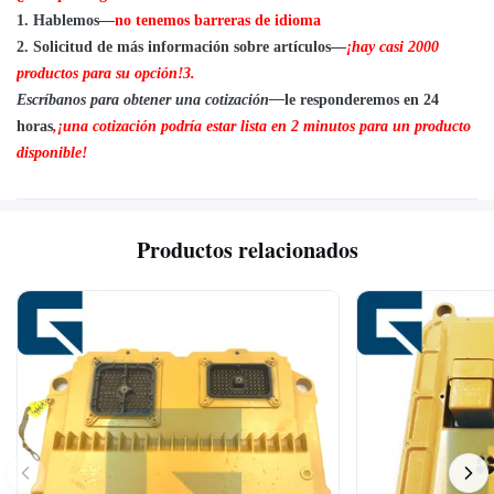
P
4
: ¿Podemos comprar 1 unidad de cada artículo para pruebas
1
.
Hablemos—
no tenemos barreras de idioma
de calidad?
2.
Solicitud de más información sobre artículos—
¡hay casi
2
000
R: Sí, nos complace enviar 1 unidad para pruebas de calidad si
productos para su opción!
3.
tenemos el artículo que necesita en stock
Escríbanos para obtener una cotización—
le responderemos en 24
horas
,
¡una cotización podría estar lista en 2 minutos para un producto
disponible!
Productos relacionados