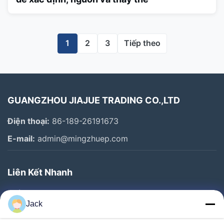
1
2
3
Tiếp theo
GUANGZHOU JIAJUE TRADING CO.,LTD
Điện thoại:
86-189-26191673
E-mail:
admin@mingzhuep.com
Liên Kết Nhanh
Nhà
Jack
Sản Phẩm