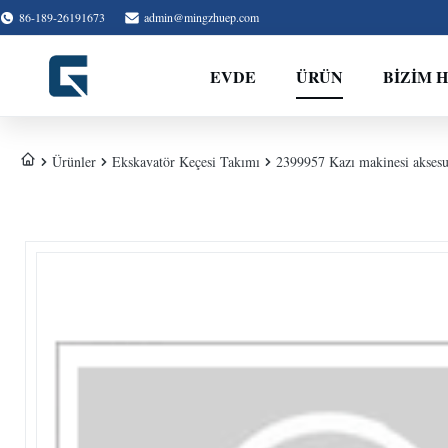
86-189-26191673
admin@mingzhuep.com
EVDE
ÜRÜN
BIZIM 
Ürünler
Ekskavatör Keçesi Takımı
2399957 Kazı makinesi aksesua