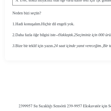
A: Evet, stokta ihtiyacınız olan öğe varsa kalite testi için 1pc gö
Neden bizi seçtin?
1
.
Hadi konuşalım.
Hiçbir dil engeli yok.
2.
Daha fazla öğe bilgisi iste--
t
Yaklaştık.
2
Seçiminiz için 000 ürü
3.
Bize bir teklif için yazın.
24 saat içinde yanıt vereceğim.
,
Bir t
2399957 Su Sıcaklığı Sensörü 239-9957 Ekskavatör için 