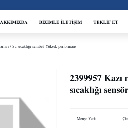
HAKKIMIZDA
BIZIMLE İLETIŞIM
TEKLIF ET
rları / Su sıcaklığı sensörü Yüksek performans
2399957 Kazı m
sıcaklığı sens
Menşe Yeri:
Çi