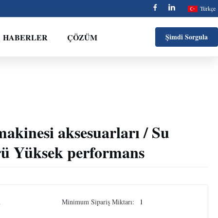
Türkçe
HABERLER
ÇÖZÜM
Şimdi Sorgula
akinesi aksesuarları / Su
örü Yüksek performans
n
Minimum Sipariş Miktarı:
1