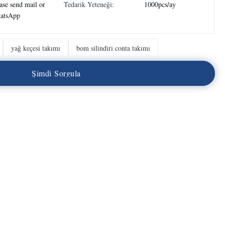
ase send mail or
Tedarik Yeteneği:
1000pcs/ay
atsApp
yağ keçesi takımı
bom silindiri conta takımı
Ş
i
m
d
i
S
o
r
g
u
l
a