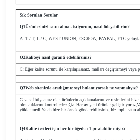
Sık Sorulan Sorular
Q
1
Ürünlerinizi satın almak istiyorum, nasıl ödeyebilirim?
A: T / T, L / C, WEST UNION, ESCROW, PAYPAL, ETC yoluyla ö
Q
2
Kaliteyi nasıl garanti edebilirsiniz?
C: Eğer kalite sorunu ile karşılaşırsanız, malları değiştirmeyi veya 
Q
3
Web sitenizde aradığımız şeyi bulamıyorsak ne yapmalıyız?
Cevap: İhtiyacınız olan ürünlerin açıklamalarını ve resimlerini bize 
olmadıklarını kontrol edeceğiz. Her ay yeni ürünler geliştiriyoruz,V
yüklenmedi.Ya da bize bir örnek gönderebilirsiniz, biz toplu satın al
Q
4
Kalite testleri için her bir öğeden 1 pc alabilir miyiz?