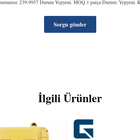
numarası: 239-9957 Durum Yepyeni. MOQ 1 parça Durum: Yepyeni. Kulla
Sorgu gönder
İlgili Ürünler