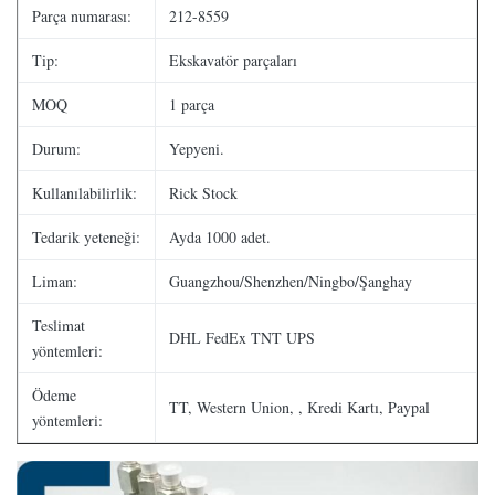
Parça numarası:
212-8559
Tip:
Ekskavatör parçaları
MOQ
1 parça
Durum:
Yepyeni.
Kullanılabilirlik:
Rick Stock
Tedarik yeteneği:
Ayda 1000 adet.
Liman:
Guangzhou/Shenzhen/Ningbo/Şanghay
Teslimat
DHL FedEx TNT UPS
yöntemleri:
Ödeme
TT, Western Union, , Kredi Kartı, Paypal
yöntemleri: