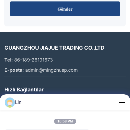
Gönder
GUANGZHOU JIAJUE TRADING CO.,LTD
Tel:
86-189-26191673
E-posta:
admin@mingzhuep.com
Hızlı Bağlantılar
Evde
Lin
Ürün
Bizim Hakkımızda
10:58 PM