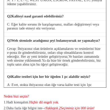
A: T / T, L / C, WEST UNION, ESCROW, PAYPAL, ETC yoluyla
ödeme yapabilirsiniz.
Q
2
Kaliteyi nasıl garanti edebilirsiniz?
C: Eğer kalite sorunu ile karşılaşırsanız, malları değiştirmeyi veya
paranızı iade etmeyi söz veriyoruz.
Q
3
Web sitenizde aradığımız şeyi bulamıyorsak ne yapmalıyız?
Cevap: İhtiyacınız olan ürünlerin açıklamalarını ve resimlerini bize
e-posta ile gönderebilirsiniz, onları olup olmadıklarını kontrol
edeceğiz. Her ay yeni ürünler geliştiriyoruz,Ve bazıları zamanında
web sitesine yüklenmedi.Ya da bize bir örnek gönderebilirsiniz, biz
toplu satın alma için bu öğeyi geliştireceğiz.
Q
4
Kalite testleri için her bir öğeden 1 pc alabilir miyiz?
A: Evet, stokta ihtiyacınız olan öğe varsa kalite testi için 1pc
göndermekten mutluluk duyuyoruz
Neden bizi seçtin?
1
.
Hadi konuşalım.
Hiçbir dil engeli yok.
2.
Daha fazla öğe bilgisi iste--
t
Yaklaştık.
2
Seçiminiz için 000 ürün!