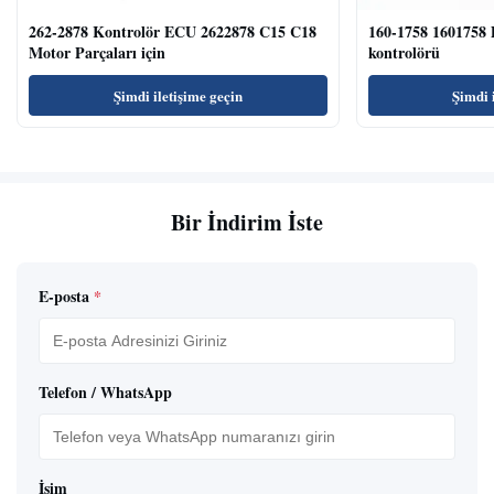
262-2878 Kontrolör ECU 2622878 C15 C18
160-1758 1601758 
Motor Parçaları için
kontrolörü
Şimdi iletişime geçin
Şimdi 
Bir İndirim İste
E-posta
*
Telefon / WhatsApp
İsim