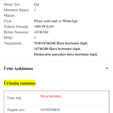
Menşe Yeri:
Çin
Minimum Sipariş
1
Miktarı:
Fiyat:
Please send mail or WhatsApp
Tedarik Yeteneği:
1000 PCS/AY
Bölüm Numarası::
14746240
MOQ::
1
VOE14746240 Hava hortumu tüpü
Vurgulamak:
,
14746240 Hava hortumu tüpü
,
Ekskavatör parçaları hava hortumu tüpü
Ürün Açıklaması
Ürünün tanıtımı
Hava hortumu
Ürün Adı:
Doğum yeri:
GUNZGHOU