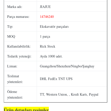
Marka adı:
JIAJUE
Parça numarası:
14746240
Tip:
Ekskavatör parçaları
MOQ
1 parça
Kullanılabilirlik:
Rick Stock
Tedarik yeteneği:
Ayda 1000 adet.
Liman:
Guangzhou/Shenzhen/Ningbo/Şanghay
Teslimat
DHL FedEx TNT UPS
yöntemleri:
Ödeme
TT, Western Union, , Kredi Kartı, Paypal
yöntemleri:
Ürün detayları resimler