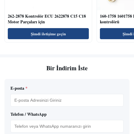
262-2878 Kontrolör ECU 2622878 C15 C18
160-1758 1601758 
Motor Parçaları için
kontrolörü
Şimdi iletişime geçin
Şimdi 
Bir İndirim İste
E-posta
*
Telefon / WhatsApp