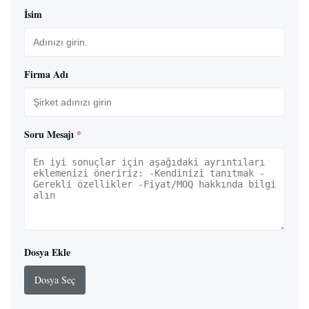
İsim
Firma Adı
Soru Mesajı
*
Dosya Ekle
Dosya Seç