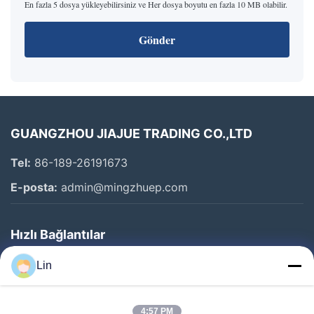
En fazla 5 dosya yükleyebilirsiniz ve Her dosya boyutu en fazla 10 MB olabilir.
Gönder
GUANGZHOU JIAJUE TRADING CO.,LTD
Tel:
86-189-26191673
E-posta:
admin@mingzhuep.com
Hızlı Bağlantılar
Evde
Lin
Ürün
Bizim Hakkımızda
4:57 PM