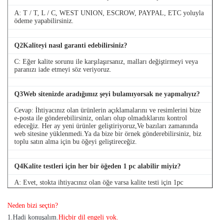
A: T / T, L / C, WEST UNION, ESCROW, PAYPAL, ETC yoluyla
ödeme yapabilirsiniz.
Q
2
Kaliteyi nasıl garanti edebilirsiniz?
C: Eğer kalite sorunu ile karşılaşırsanız, malları değiştirmeyi veya
paranızı iade etmeyi söz veriyoruz.
Q
3
Web sitenizde aradığımız şeyi bulamıyorsak ne yapmalıyız?
Cevap: İhtiyacınız olan ürünlerin açıklamalarını ve resimlerini bize
e-posta ile gönderebilirsiniz, onları olup olmadıklarını kontrol
edeceğiz. Her ay yeni ürünler geliştiriyoruz,Ve bazıları zamanında
web sitesine yüklenmedi.Ya da bize bir örnek gönderebilirsiniz, biz
toplu satın alma için bu öğeyi geliştireceğiz.
Q
4
Kalite testleri için her bir öğeden 1 pc alabilir miyiz?
A: Evet, stokta ihtiyacınız olan öğe varsa kalite testi için 1pc
göndermekten mutluluk duyuyoruz
Neden bizi seçtin?
1
.
Hadi konuşalım.
Hiçbir dil engeli yok.