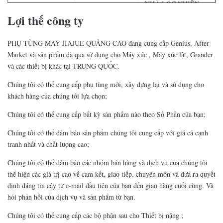
NHÀ LỌC NHIÊN
VOE1110702
LIỆU
Lợi thế công ty
VOE14572802
ỐNG KHÍ
PHỤ TÙNG MÁY JIAJUE QUẢNG CÁO đang cung cấp Genius, After
Market và sản phẩm đã qua sử dụng cho Máy xúc , Máy xúc lật, Grander
VOE14509443
ỐNG KHÍ
và các thiết bị khác tại TRUNG QUỐC.
VOE14533635
ỐNG TẢN NHIỆT
Chúng tôi có thể cung cấp phụ tùng mới, xây dựng lại và sử dụng cho
VOE14532052
khách hàng của chúng tôi lựa chọn;
EC460BLC /
Chúng tôi có thể cung cấp bất kỳ sản phẩm nào theo Số Phần của bạn;
VOE14536069
360BLC
Chúng tôi có thể đảm bảo sản phẩm chúng tôi cung cấp với giá cả cạnh
VOE14536066
MỞ RỘNG
tranh nhất và chất lượng cao;
VOE14506526
ỐNG KHÍ
Chúng tôi có thể đảm bảo các nhóm bán hàng và dịch vụ của chúng tôi
thể hiện các giá trị cao về cam kết, giao tiếp, chuyên môn và đưa ra quyết
NHÀ LỌC NHIÊN
EC460BLC
VOE20873675
định đáng tin cậy từ e-mail đầu tiên của bạn đến giao hàng cuối cùng. Và
LIỆU
hỏi phản hồi của dịch vụ và sản phẩm từ bạn.
EC460BLC /
VOE14527364
TURBO HOSE
Chúng tôi có thể cung cấp các bộ phận sau cho Thiết bị nặng ;
360BLC