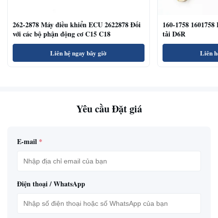
262-2878 Máy điều khiển ECU 2622878 Đối
160-1758 1601758 
với các bộ phận động cơ C15 C18
tải D6R
Liên hệ ngay bây giờ
Liên h
Yêu cầu Đặt giá
E-mail
*
Điện thoại / WhatsApp