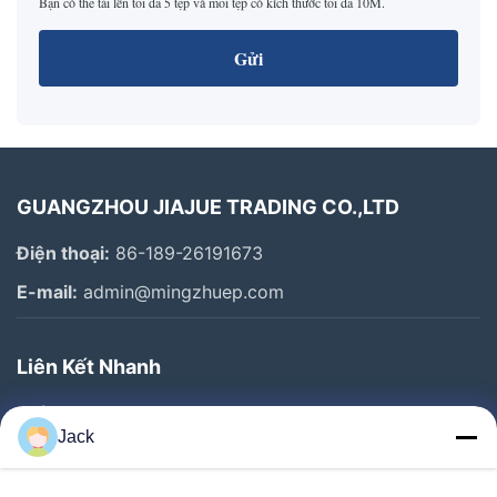
Bạn có thể tải lên tối đa 5 tệp và mỗi tệp có kích thước tối đa 10M.
Gửi
GUANGZHOU JIAJUE TRADING CO.,LTD
Điện thoại:
86-189-26191673
E-mail:
admin@mingzhuep.com
Liên Kết Nhanh
Nhà
Jack
Sản Phẩm
Về Chúng Tôi