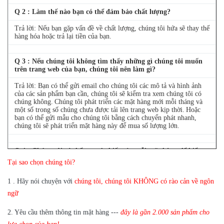
Q
2
: Làm thế nào bạn có thể đảm bảo chất lượng?
Trả lời: Nếu bạn gặp vấn đề về chất lượng, chúng tôi hứa sẽ thay thế
hàng hóa hoặc trả lại tiền của bạn.
Q
3
: Nếu chúng tôi không tìm thấy những gì chúng tôi muốn
trên trang web của bạn, chúng tôi nên làm gì?
Trả lời: Bạn có thể gửi email cho chúng tôi các mô tả và hình ảnh
của các sản phẩm bạn cần, chúng tôi sẽ kiểm tra xem chúng tôi có
chúng không.
Chúng tôi phát triển các mặt hàng mới mỗi tháng và
một số trong số chúng chưa được tải lên trang web kịp thời.
Hoặc
bạn có thể gửi mẫu cho chúng tôi bằng cách chuyển phát nhanh,
chúng tôi sẽ phát triển mặt hàng này để mua số lượng lớn.
Q
4
: Chúng tôi có thể mua 1 chiếc của mỗi mặt hàng để kiểm
tra chất lượng không?
Tại sao chọn chúng tôi?
Trả lời: Có, chúng tôi rất vui khi gửi 1 cái để kiểm tra chất lượng
1
.
Hãy nói chuyện với
chúng tôi, chúng tôi KHÔNG có rào cản về ngôn
nếu chúng tôi có mặt hàng bạn cần trong kho
ngữ
2.
Yêu cầu thêm thông tin mặt hàng ---
đây là gần
2.000 sản phẩm cho