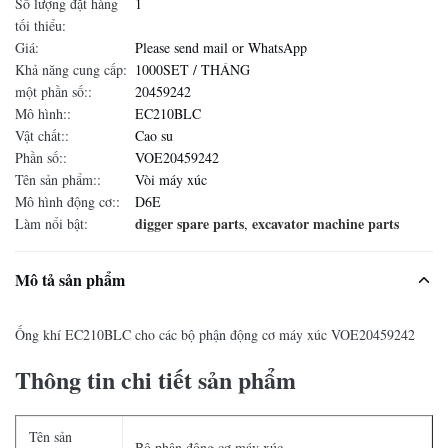
Số lượng đặt hàng
1
tối thiểu:
Giá:
Please send mail or WhatsApp
Khả năng cung cấp:
1000SET / THÁNG
một phần số::
20459242
Mô hình::
EC210BLC
Vật chất::
Cao su
Phần số::
VOE20459242
Tên sản phẩm::
Vòi máy xúc
Mô hình động cơ::
D6E
digger spare parts
excavator machine parts
Làm nổi bật:
,
Mô tả sản phẩm
Ống khí EC210BLC cho các bộ phận động cơ máy xúc VOE20459242
Thông tin chi tiết sản phẩm
Tên sản
Bộ phận động cơ máy xúc