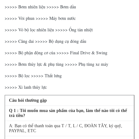
>>>>> Bơm nhiên liệu >>>>> Bơm dầu
EC460BLC /
CHARGER AIR
VOE15084140
360BLC
HOSE
>>>>> Vòi phun >>>>> Máy bơm nước
>>>>> Vỏ bộ lọc nhiên liệu >>>>> Ống tản nhiệt
>>>>> Căng đai >>>>> Bộ dụng cụ đóng dấu
>>>>> Bộ phận động cơ của >>>>> Final Drive & Swing
>>>>> Bơm thủy lực & phụ tùng >>>>> Phụ tùng xe máy
>>>>> Bộ lọc >>>>> Thắt lưng
>>>>> Xi lanh thủy lực
Câu hỏi thường gặp
Q
1
: Tôi muốn mua sản phẩm của bạn, làm thế nào tôi có thể
trả tiền?
A: Bạn có thể thanh toán qua T / T, L / C, ĐOÀN TÂY, ký quỹ,
PAYPAL, ETC