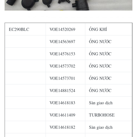
EC290BLC
VOE14520269
ỐNG KHÍ
VOE14563697
ỐNG NƯỚC
VOE14576153
ỐNG NƯỚC
VOE14573702
ỐNG NƯỚC
VOE14573701
ỐNG NƯỚC
VOE14881524
ỐNG NƯỚC
VOE14618183
Sàn giao dịch
VOE14611409
TURBOHOSE
VOE14618182
Sàn giao dịch