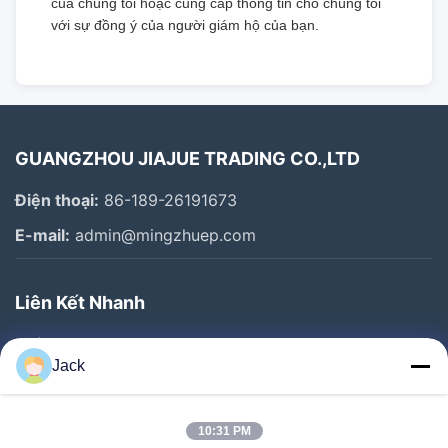
của chúng tôi hoặc cung cấp thông tin cho chúng tôi
với sự đồng ý của người giám hộ của bạn.
GUANGZHOU JIAJUE TRADING CO.,LTD
Điện thoại:
86-189-26191673
E-mail:
admin@mingzhuep.com
Liên Kết Nhanh
Nhà
Jack
Sản Phẩm
Về Chúng Tôi
10:31 PM