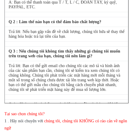
A: Bạn có thể thanh toán qua T / T, L / C, ĐOÀN TÂY, ký quỹ,
PAYPAL, ETC.
Q
2
: Làm thế nào bạn có thể đảm bảo chất lượng?
Trả lời: Nếu bạn gặp vấn đề về chất lượng, chúng tôi hứa sẽ thay thế
hàng hóa hoặc trả lại tiền của bạn.
Q
3
: Nếu chúng tôi không tìm thấy những gì chúng tôi muốn
trên trang web của bạn, chúng tôi nên làm gì?
Trả lời: Bạn có thể gửi email cho chúng tôi các mô tả và hình ảnh
của các sản phẩm bạn cần, chúng tôi sẽ kiểm tra xem chúng tôi có
chúng không.
Chúng tôi phát triển các mặt hàng mới mỗi tháng và
một số trong số chúng chưa được tải lên trang web kịp thời.
Hoặc
bạn có thể gửi mẫu cho chúng tôi bằng cách chuyển phát nhanh,
chúng tôi sẽ phát triển mặt hàng này để mua số lượng lớn.
Q
4
: Chúng tôi có thể mua 1 chiếc của mỗi mặt hàng để kiểm
tra chất lượng không?
Tại sao chọn chúng tôi?
Trả lời: Có, chúng tôi rất vui khi gửi 1 cái để kiểm tra chất lượng
1
.
Hãy nói chuyện với
chúng tôi, chúng tôi KHÔNG có rào cản về ngôn
nếu chúng tôi có mặt hàng bạn cần trong kho
ngữ