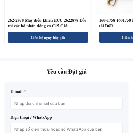
262-2878 Máy điều khiển ECU 2622878 Đối
160-1758 1601758 
với các bộ phận động cơ C15 C18
tải D6R
Liên hệ ngay bây giờ
Liên h
Yêu cầu Đặt giá
E-mail
*
Điện thoại / WhatsApp