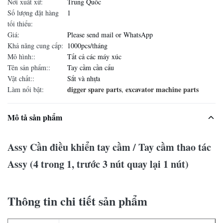
Nơi xuất xứ:
Trung Quốc
Số lượng đặt hàng
1
tối thiểu:
Giá:
Please send mail or WhatsApp
Khả năng cung cấp:
1000pcs/tháng
Mô hình::
Tất cả các máy xúc
Tên sản phẩm::
Tay cầm cần cẩu
Vật chất::
Sắt và nhựa
digger spare parts
excavator machine parts
Làm nổi bật:
,
Mô tả sản phẩm
Assy Cần điều khiển tay cầm / Tay cầm thao tác
Assy (4 trong 1, trước 3 nút quay lại 1 nút)
Thông tin chi tiết sản phẩm