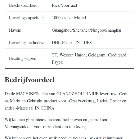
Beschikbaarheid:
Rick-Voorraad
Leveringscapaciteit:
1000pcs per Maand
Haven:
Guangzhou/Shenzhen/Ningbo/Shanghai
Leveringsmethodes:
DHL Fedex TNT UPS
TT, Western Union, Geldgram, Creditcard,
Betalingswijzen:
Paypal
Bedrijfvoordeel
De de MACHINESdelen van GUANGZHOU JIAJUE levert uw -Genie,
na Markt en Gebruikt product voor -Graafwerktuig, Lader, Groter en
ander -Materiaal IN CHINA.
Wij kunnen gloednieuw leveren, herbouwen en gebruikten -
Vervangstukken voor onze klant om te kiezen;
Wij kunnen om het even welk product volgens uw -Artikelnummer