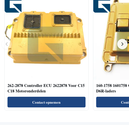
262-2878 Controller ECU 2622878 Voor C15
160-1758 1601758 
C18 Motoronderdelen
D6R-laders
Contact opnemen
Cont