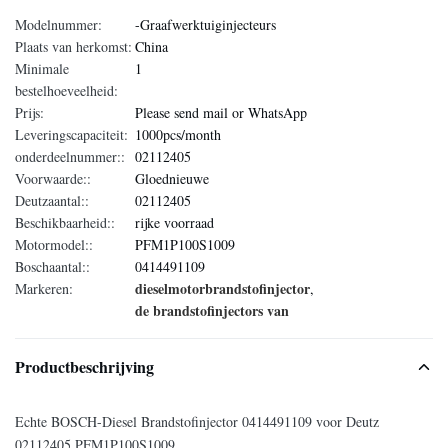
Modelnummer:
-Graafwerktuiginjecteurs
Plaats van herkomst:
China
Minimale
1
bestelhoeveelheid:
Prijs:
Please send mail or WhatsApp
Leveringscapaciteit:
1000pcs/month
onderdeelnummer::
02112405
Voorwaarde::
Gloednieuwe
Deutzaantal::
02112405
Beschikbaarheid::
rijke voorraad
Motormodel::
PFM1P100S1009
Boschaantal::
0414491109
dieselmotorbrandstofinjector
Markeren:
,
de brandstofinjectors van
Productbeschrijving
Echte BOSCH-Diesel Brandstofinjector 0414491109 voor Deutz
02112405 PFM1P100S1009