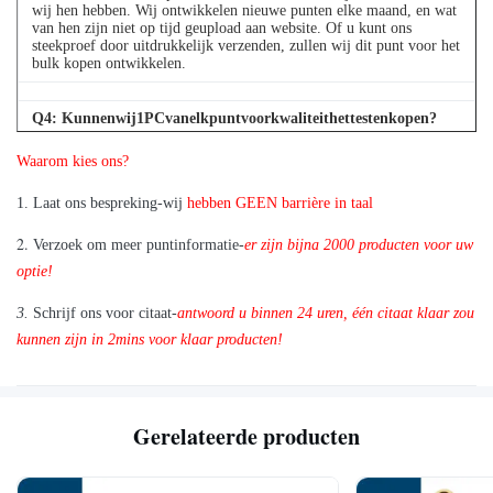
wij hen hebben. Wij ontwikkelen nieuwe punten elke maand, en wat
van hen zijn niet op tijd geupload aan website. Of u kunt ons
steekproef door uitdrukkelijk verzenden, zullen wij dit punt voor het
bulk kopen ontwikkelen.
Q
4
: Kunnenwij1PCvanelkpuntvoorkwaliteithettestenkopen?
A: Ja, zijn wij blij om 1pc voor kwaliteit te verzenden die als wij het
Waarom kies ons?
punt testen hebben u in voorraad nodig hebt
1. Laat ons bespreking-wij
hebben GEEN barrière in taal
2.
Verzoek om meer puntinformatie-
er zijn bijna 2000 producten voor uw
optie!
3.
Schrijf ons voor citaat-
antwoord u binnen 24 uren, één citaat klaar zou
kunnen zijn in 2mins voor klaar producten!
Gerelateerde producten