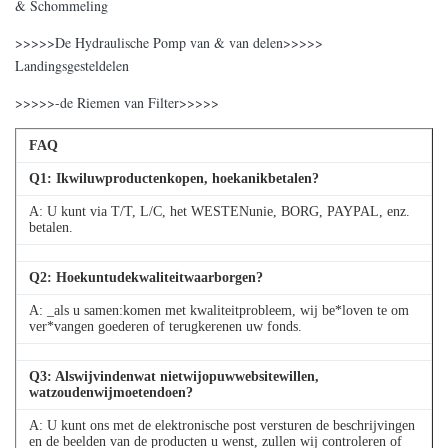
& Schommeling
>>>>>De Hydraulische Pomp van & van delen>>>>>
Landingsgesteldelen
>>>>>-de Riemen van Filter>>>>>
FAQ
Q
1
: Ikwiluwproductenkopen, hoekanikbetalen?
A: U kunt via T/T, L/C, het WESTENunie, BORG, PAYPAL, enz.
betalen.
Q
2
: Hoekuntudekwaliteitwaarborgen?
A: _als u samen:komen met kwaliteitprobleem, wij be*loven te om
ver*vangen goederen of terugkerenen uw fonds.
Q
3
: Alswijvindenwat nietwijopuwwebsitewillen,
watzoudenwijmoetendoen?
A: U kunt ons met de elektronische post versturen de beschrijvingen
en de beelden van de producten u wenst, zullen wij controleren of