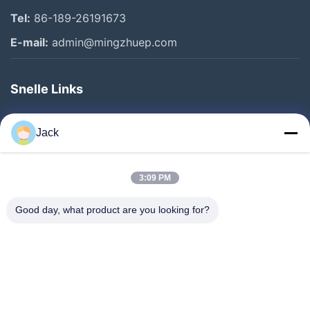
Tel:
86-189-26191673
E-mail:
admin@mingzhuep.com
Snelle Links
Thuis
Jack
Producten
Over Ons
3:09 PM
Fabriekstocht
Good day, what product are you looking for?
Kwaliteitscontrole
Neem Contact Met Ons Op
Vraag Een Offerte
Nieuws