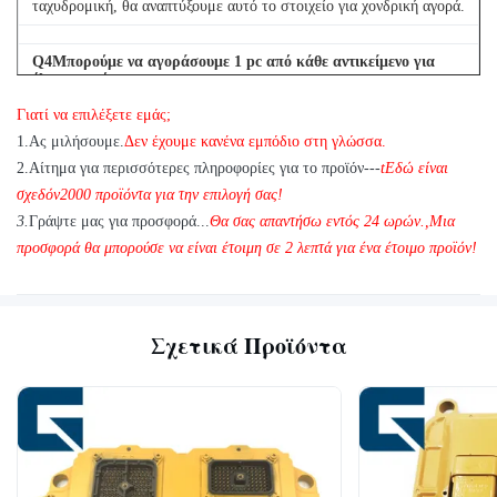
ταχυδρομική, θα αναπτύξουμε αυτό το στοιχείο για χονδρική αγορά.
Q
4
Μπορούμε να αγοράσουμε 1 pc από κάθε αντικείμενο για
έλεγχο ποιότητας;
Γιατί να επιλέξετε εμάς;
Α: Ναι, είμαστε στην ευχάριστη θέση να στείλουμε 1pc για δοκιμή
ποιότητας, αν έχουμε το στοιχείο που χρειάζεστε σε απόθεμα
1
.
Ας μιλήσουμε.
Δεν έχουμε κανένα εμπόδιο στη γλώσσα.
2.
Αίτημα για περισσότερες πληροφορίες για το προϊόν---
t
Εδώ είναι
σχεδόν
2
000 προϊόντα για την επιλογή σας!
3.
Γράψτε μας για προσφορά...
Θα σας απαντήσω εντός 24 ωρών.
,
Μια
προσφορά θα μπορούσε να είναι έτοιμη σε 2 λεπτά για ένα έτοιμο προϊόν!
Σχετικά Προϊόντα