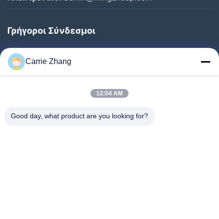
Γρήγοροι Σύνδεσμοι
Σπίτι
Carrie Zhang
Προϊόντα
Σχετικά Με Εμάς
12:04 AM
Επισκεψή Εργοστασίου
Good day, what product are you looking for?
Έλεγχος Ποιότητας
Επικοινωνήστε Μαζί Μας
Ζητήστε Μια Προσφορά
Ειδήσεις
Ακολουθήστε Μας.