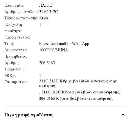
Επωνυμία:
JIAJUE
Αριθμός μοντέλου:
311C 312C
Τόπος καταγωγής:
Κίνα
Ελάχιστη
1
ποσότητα
παραγγελίας:
Τιμή:
Please send mail or WhatsApp
Δυνατότητα
1000PCS/ΜΗΝΑ
Προμήθειας:
Αριθμός
206-3165
τμήματος::
MOQ::
1
311C 312C Κύρια βαλβίδα ανακούφισης
Επισημαίνω:
σκάφους
311C 312C Κύρια βαλβίδα ανακούφισης
,
,
206-3165 Κύρια βαλβίδα ανακούφισης
Περιγραφή προϊόντος