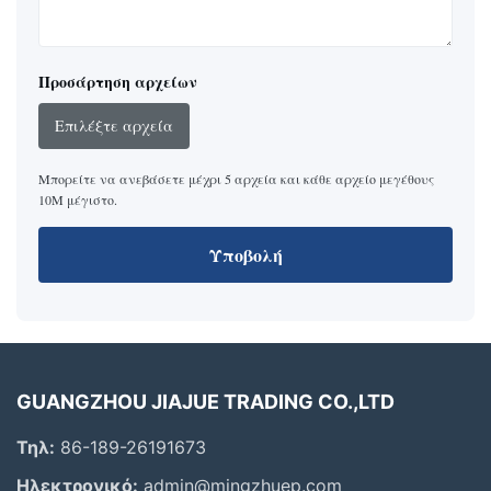
Προσάρτηση αρχείων
Επιλέξτε αρχεία
Μπορείτε να ανεβάσετε μέχρι 5 αρχεία και κάθε αρχείο μεγέθους
10M μέγιστο.
Υποβολή
GUANGZHOU JIAJUE TRADING CO.,LTD
Τηλ:
86-189-26191673
Ηλεκτρονικό:
admin@mingzhuep.com