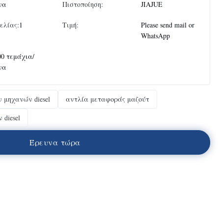
να
Πιστοποίηση:
JIAJUE
ελίας:
1
Τιμή:
Please send mail or
WhatsApp
00 τεμάχια/
να
 μηχανών diesel
αντλία μεταφοράς μαζούτ
diesel
Έ
ρ
ε
υ
ν
α
τ
ώ
ρ
α