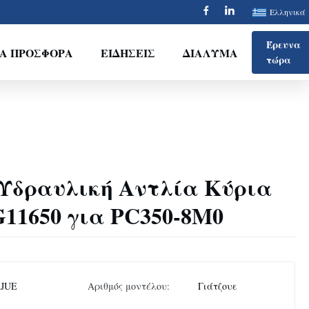
Ελληνικά
Έρευνα
ΙΑ ΠΡΟΣΦΟΡΆ
ΕΙΔΉΣΕΙΣ
ΔΙΆΛΥΜΑ
τώρα
0 Υδραυλική Αντλία Κύρια
G11650 για PC350-8M0
AJUE
Αριθμός μοντέλου:
Γιάτζουε