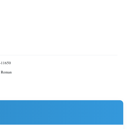
-11650
 Reman