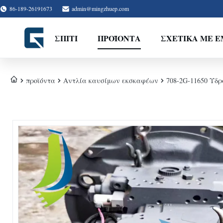
86-189-26191673
admin@mingzhuep.com
ΣΠΊΤΙ
ΠΡΟΪΌΝΤΑ
ΣΧΕΤΙΚΆ ΜΕ 
προϊόντα
Αντλία καυσίμων εκσκαφέων
708-2G-11650 Υδ