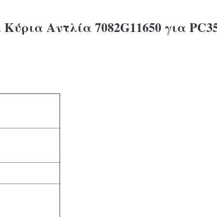
α Κύρια Αντλία 7082G11650 για PC3