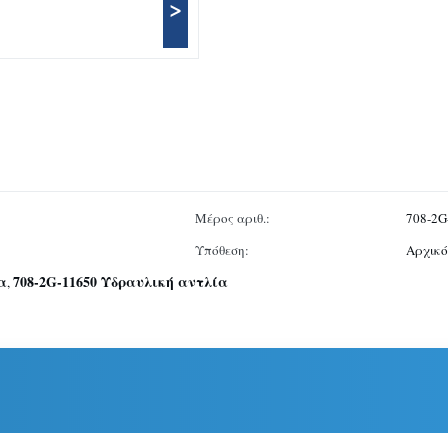
>
Μέρος αριθ.:
708-2G
Υπόθεση:
Αρχικό
α
708-2G-11650 Υδραυλική αντλία
,