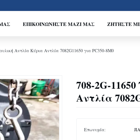
ΕΜΆΣ
ΕΠΙΚΟΙΝΩΝΉΣΤΕ ΜΑΖΊ ΜΑΣ
ΖΗΤΉΣΤΕ Μ
ραυλική Αντλία Κύρια Αντλία 7082G11650 για PC350-8M0
708-2G-1165
Αντλία 7082
Επωνυμία:
JI