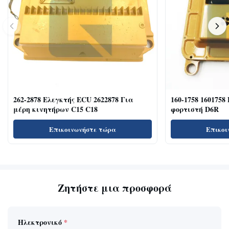
262-2878 Ελεγκτής ECU 2622878 Για
160-1758 1601758
μέρη κινητήρων C15 C18
φορτιστή D6R
Επικοινωνήστε τώρα
Επικοι
Ζητήστε μια προσφορά
Ηλεκτρονικό
*