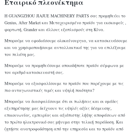
Εταιρικό πλεονέκτημα
6
15048053
Κιτ δίσκου
Η GUANGZHOU JIAJUE MACHINERY PARTS σας προμηθεύει το
Δακτύλιο
7
11989795
Genius, After Market και Μεταχειρισμένο προϊόν για εκσκαφείς ,
στεγανοποίησης
φορτωτή, Grander και άλλους εξοπλισμούς στη Κίνα.
Δακτύλιο
8
11989796
Μπορούμε να εφοδιάσουμε ολοκαίνουργια, να κατασκευάσουμε
στεγανοποίησης
και να χρησιμοποιήσουμε ανταλλακτικά της για να επιλέξουμε
τον πελάτη μας.
9
15096785
Εμβολο
Μπορούμε να προμηθεύσουμε οποιοδήποτε προϊόν σύμφωνα με
Δακτύλιο
10
17216281
τον αριθμό κατασκευαστή σας.
στεγανοποίησης
Μπορούμε να εξασφαλίσουμε το προϊόν που παρέχουμε με τις
11
767795
Δαχτυλίδι
πιο ανταγωνιστικές τιμές και υψηλή ποιότητα?
12
11418598
Τσιμούχα
Μπορούμε να διασφαλίσουμε ότι οι πωλήσεις και οι ομάδες
εξυπηρέτησης μας δείχνουν τις υψηλές αξίες δέσμευσης,
Σωλήνας λαδιού
13
976041
επικοινωνίας, εμπειρίας και αξιόπιστης λήψης αποφάσεων από
O-Ring
το πρώτο ηλεκτρονικό σας μήνυμα στην τελική παράδοση. Και
ζητήστε ανατροφοδότηση από την υπηρεσία και το προϊόν από