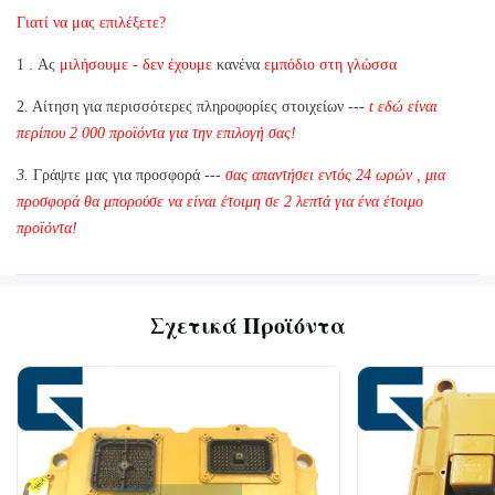
έλεγχο ποιότητας;
Γιατί να μας επιλέξετε?
Α: Ναι, είμαστε στην ευχάριστη θέση να στείλουμε 1pc για
1
.
Ας
μιλήσουμε - δεν έχουμε
κανένα
εμπόδιο στη γλώσσα
δοκιμές ποιότητας αν διαθέτουμε το στοιχείο που χρειάζεστε στο
απόθεμα
2.
Αίτηση για περισσότερες πληροφορίες στοιχείων ---
t
εδώ είναι
περίπου
2
000 προϊόντα για την επιλογή σας!
3.
Γράψτε μας για προσφορά ---
σας απαντήσει εντός 24 ωρών
,
μια
προσφορά θα μπορούσε να είναι έτοιμη σε 2 λεπτά για ένα έτοιμο
προϊόντα!
Σχετικά Προϊόντα