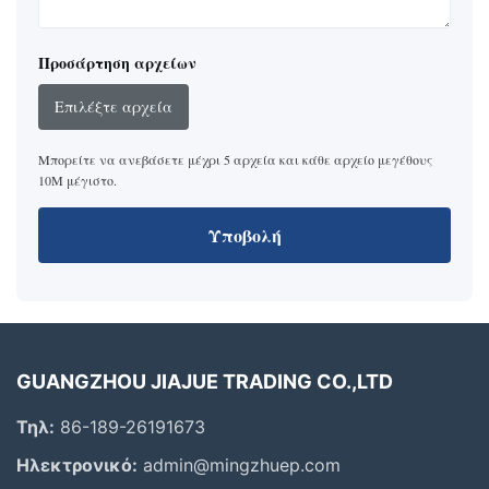
Προσάρτηση αρχείων
Επιλέξτε αρχεία
Μπορείτε να ανεβάσετε μέχρι 5 αρχεία και κάθε αρχείο μεγέθους
10M μέγιστο.
Υποβολή
GUANGZHOU JIAJUE TRADING CO.,LTD
Τηλ:
86-189-26191673
Ηλεκτρονικό:
admin@mingzhuep.com