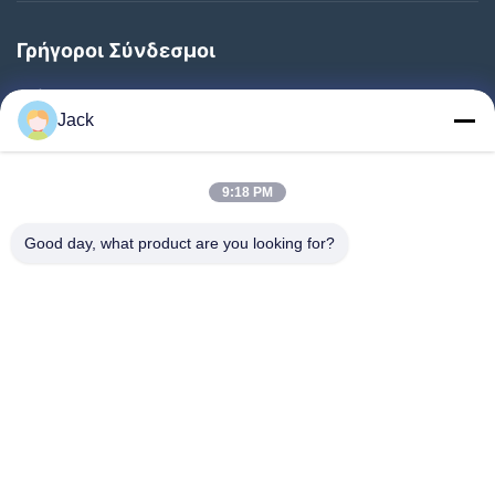
Γρήγοροι Σύνδεσμοι
Σπίτι
Jack
Προϊόντα
Σχετικά Με Εμάς
9:18 PM
Επισκεψή Εργοστασίου
Good day, what product are you looking for?
Έλεγχος Ποιότητας
Επικοινωνήστε Μαζί Μας
Ζητήστε Μια Προσφορά
Ειδήσεις
Ακολουθήστε Μας.