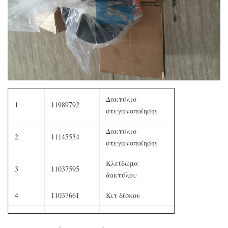
Δακτύλιο
1
11989792
στεγανοποίησης
Δακτύλιο
2
11145534
στεγανοποίησης
Κλείδωμα
3
11037595
δακτύλου
4
11037661
Κιτ δίσκου
5
11037642
Πλάκα πίεσης