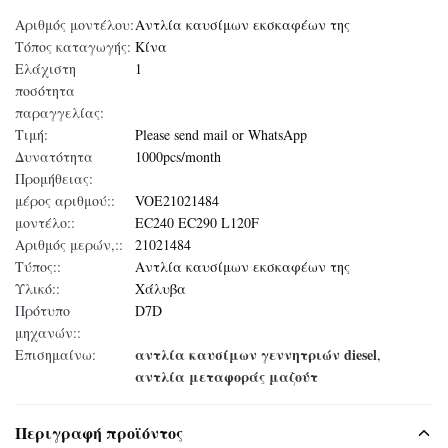
Αριθμός μοντέλου:
Αντλία καυσίμων εκσκαφέων της
Τόπος καταγωγής:
Κίνα
Ελάχιστη
1
ποσότητα
παραγγελίας:
Τιμή:
Please send mail or WhatsApp
Δυνατότητα
1000pcs/month
Προμήθειας:
μέρος αριθμού::
VOE21021484
μοντέλο::
EC240 EC290 L120F
Αριθμός μερών,::
21021484
Τύπος::
Αντλία καυσίμων εκσκαφέων της
Υλικό::
Χάλυβα
Πρότυπο
D7D
μηχανών::
αντλία καυσίμων γεννητριών diesel
Επισημαίνω:
,
αντλία μεταφοράς μαζούτ
Περιγραφή προϊόντος