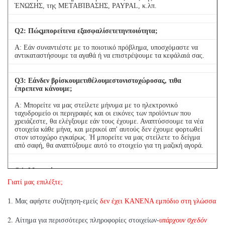
ΈΝΩΣΗΣ, της ΜΕΤΑΒΊΒΑΣΗΣ, PAYPAL, κ.λπ.
Q
2
: Πώςμπορείτενα εξασφαλίσετετηνποιότητα;
Α: Εάν συναντιέστε με το ποιοτικό πρόβλημα, υποσχόμαστε να
αντικαταστήσουμε τα αγαθά ή να επιστρέψουμε τα κεφάλαιά σας.
Q
3
: Εάνδεν βρίσκουμετιθέλουμεστονιστοχώροσας, τιθα
έπρεπενα κάνουμε;
Α: Μπορείτε να μας στείλετε μήνυμα με το ηλεκτρονικό
ταχυδρομείο οι περιγραφές και οι εικόνες των προϊόντων που
χρειάζεστε, θα ελέγξουμε εάν τους έχουμε. Αναπτύσσουμε τα νέα
στοιχεία κάθε μήνα, και μερικοί απ' αυτούς δεν έχουμε φορτωθεί
στον ιστοχώρο εγκαίρως. Ή μπορείτε να μας στείλετε το δείγμα
από σαφή, θα αναπτύξουμε αυτό το στοιχείο για τη μαζική αγορά.
Q
4
: Μπορούμενα
αγοράσουμε1PCκάθεστοιχείουγιατηνποιοτικήδοκιμή;
Γιατί μας επιλέξτε;
Α: Ναι, είμαστε ευτυχείς να στείλουμε 1pc για την ποιότητα που
1. Μας αφήστε συζήτηση-εμείς
δεν έχει ΚΑΝΕΝΑ εμπόδιο στη γλώσσα
εξετάζει εάν έχουμε το στοιχείο που χρειάζεστε στο απόθεμα
2.
Αίτημα για περισσότερες πληροφορίες στοιχείων-
υπάρχουν σχεδόν