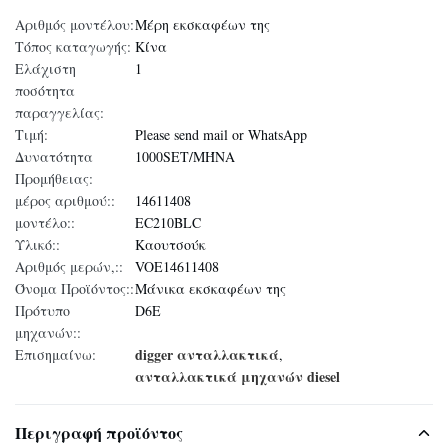
Αριθμός μοντέλου:
Μέρη εκσκαφέων της
Τόπος καταγωγής:
Κίνα
Ελάχιστη
1
ποσότητα
παραγγελίας:
Τιμή:
Please send mail or WhatsApp
Δυνατότητα
1000SET/ΜΉΝΑ
Προμήθειας:
μέρος αριθμού::
14611408
μοντέλο::
EC210BLC
Υλικό::
Καουτσούκ
Αριθμός μερών,::
VOE14611408
Όνομα Προϊόντος::
Μάνικα εκσκαφέων της
Πρότυπο
D6E
μηχανών::
digger ανταλλακτικά
Επισημαίνω:
,
ανταλλακτικά μηχανών diesel
Περιγραφή προϊόντος