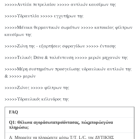
ΚΑΥΣΙΜΩΝ
>>>>>Αντλία πετρελαίου >>>>> αντλιών καυσίμων της
ΣΤΡΟΒΙΛΟ
>>>>>Υδραντλία >>>>> εγχυτήρων της
EC460BLC/360BLC
VOE14527364
ΜΑΝΙΚΑ
>>>>>Μάνικα θερμαντικών σωμάτων >>>>> κατοικίας φίλτρων
καυσίμων της
ΕΥΚΑΜΠΤΟΣ
EC460BLC/360BLC
VOE15084140
ΑΕΡΑΓΩΓΌΣ
>>>>>Ζώνη της - εξαρτήσεις σφραγίδων >>>>> έντασης
ΦΟΡΤΙΣΤΩΝ
>>>>>Τελικές Drive & ταλάντευση >>>>> μερών μηχανών της
>>>>>Μέρη συστημάτων προσγείωσης υδραυλικών αντλιών της
& >>>>> μερών
>>>>>Ζώνες >>>>> φίλτρων της
>>>>>Υδραυλικός κύλινδρος της
FAQ
Q
1
: Θέλωνα αγοράσωταπροϊόντασας, πώςμπορώεγώνα
πληρώσω;
Α: Μπορείτε να πληρώσετε μέσω T/T, L/C, της ΔΥΤΙΚΉΣ