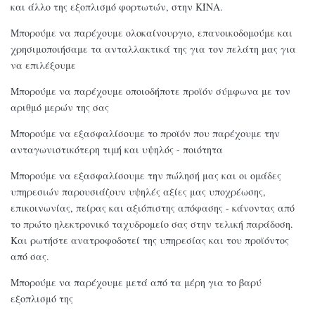
και άλλο της εξοπλισμό φορτωτών, στην ΚΊΝΑ.
ΕΥΚΑΜΠΤΟΣ
VOE14509443
Μπορούμε να παρέχουμε ολοκαίνουργιο, επανοικοδομούμε και
ΑΕΡΑΓΩΓΌΣ
χρησιμοποιήσαμε τα ανταλλακτικά της για τον πελάτη μας για
να επιλέξουμε
ΜΑΝΙΚΑ
VOE14533635
ΘΕΡΜΑΝΤΙΚΩΝ
Μπορούμε να παρέχουμε οποιοδήποτε προϊόν σύμφωνα με τον
ΣΩΜΆΤΩΝ
αριθμό μερών της σας
VOE14532052
Μπορούμε να εξασφαλίσουμε το προϊόν που παρέχουμε την
ανταγωνιστικότερη τιμή και υψηλός - ποιότητα
VOE14536069
EC460BLC/360BLC
Μπορούμε να εξασφαλίσουμε την πώλησή μας και οι ομάδες
EXPENSION
υπηρεσιών παρουσιάζουν υψηλές αξίες μας υποχρέωσης,
VOE14536066
ΜΑΝΙΚΑ
επικοινωνίας, πείρας και αξιόπιστης απόφασης - κάνοντας από
ΔΕΞΑΜΕΝΩΝ
το πρώτο ηλεκτρονικό ταχυδρομείο σας στην τελική παράδοση.
Και ρωτήστε ανατροφοδοτεί της υπηρεσίας και του προϊόντος
ΕΥΚΑΜΠΤΟΣ
VOE14506526
από σας.
ΑΕΡΑΓΩΓΌΣ
Μπορούμε να παρέχουμε μετά από τα μέρη για το βαρύ
ΚΑΤΟΙΚΙΑ
εξοπλισμό της
EC460BLC
VOE20873675
ΦΙΛΤΡΩΝ