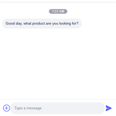
Σχετικά Με Εμάς
7:17 AM
Επισκεψή Εργοστασίου
Good day, what product are you looking for?
Έλεγχος Ποιότητας
Επικοινωνήστε Μαζί Μας
Ζητήστε Μια Προσφορά
Ειδήσεις
Ακολουθήστε Μας.
©2017- GUANGZHOU JIAJUE TRADING CO.,LTD. Όλα τα δικαιώματα
διατηρούνται.