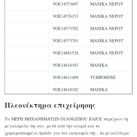
VOE14573697
ΜΑΝΙΚΑ ΝΕΡΟΎ
VOE14576153
ΜΑΝΙΚΑ ΝΕΡΟΎ
VOE14573702
ΜΑΝΙΚΑ ΝΕΡΟΎ
VOE14573701
ΜΑΝΙΚΑ ΝΕΡΟΎ
VOE14881524
ΜΑΝΙΚΑ ΝΕΡΟΎ
VOE14618183
ΜΑΝΙΚΑ
VOE14611409
TURBOHOSE
VOE14618182
ΜΑΝΙΚΑ
ΚΑΤΟΙΚΙΑ
Πλεονέκτημα επιχείρησης
VOE1110702
ΦΙΛΤΡΩΝ
ΚΑΥΣΙΜΩΝ
Τα ΜΈΡΗ ΜΗΧΑΝΗΜΆΤΩΝ GUANGZHOU JIAJUE παρέχουν τη
μεγαλοφυία της σας, μετά από την αγορά και το
ΕΥΚΑΜΠΤΟΣ
VOE14572802
χρησιμοποιημένο προϊόν για τον εκσκαφέα της , το μεγαλύτερο
ΑΕΡΑΓΩΓΌΣ