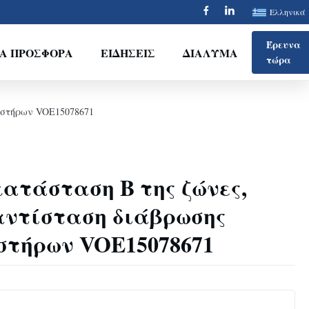
Ελληνικά
Έρευνα
ΙΑ ΠΡΟΣΦΟΡΆ
ΕΙΔΉΣΕΙΣ
ΔΙΆΛΥΜΑ
τώρα
ιστήρων VOE15078671
κατάσταση Β της ζώνες,
αντίσταση διάβρωσης
στήρων VOE15078671