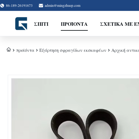
86-189-26191673
admin@mingzhuep.com
ΣΠΊΤΙ
ΠΡΟΪΌΝΤΑ
ΣΧΕΤΙΚΆ ΜΕ 
προϊόντα
Εξάρτηση σφραγίδων εκσκαφέων
Αρχική αντικ