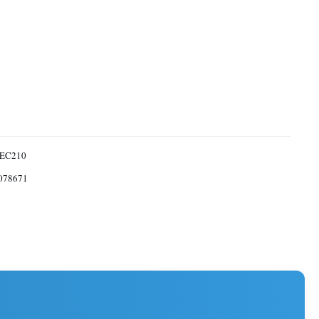
 EC210
078671