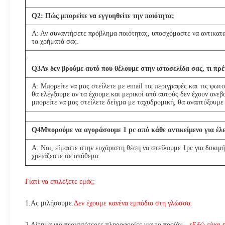
Q
2
: Πώς μπορείτε να εγγυηθείτε την ποιότητα;
Α: Αν συναντήσετε πρόβλημα ποιότητας, υποσχόμαστε να αντικατ
τα χρήματά σας.
Q
3
Αν δεν βρούμε αυτό που θέλουμε στην ιστοσελίδα σας, τι πρέ
Α: Μπορείτε να μας στείλετε με email τις περιγραφές και τις φωτ
θα ελέγξουμε αν τα έχουμε.και μερικοί από αυτούς δεν έχουν ανεβ
μπορείτε να μας στείλετε δείγμα με ταχυδρομική, θα αναπτύξουμε 
Q
4
Μπορούμε να αγοράσουμε 1 pc από κάθε αντικείμενο για έλε
Α: Ναι, είμαστε στην ευχάριστη θέση να στείλουμε 1pc για δοκιμή
χρειάζεστε σε απόθεμα
Γιατί να επιλέξετε εμάς;
1
.
Ας μιλήσουμε.
Δεν έχουμε κανένα εμπόδιο στη γλώσσα.
2.
Αίτημα για περισσότερες πληροφορίες για το προϊόν---
t
Εδώ είναι 