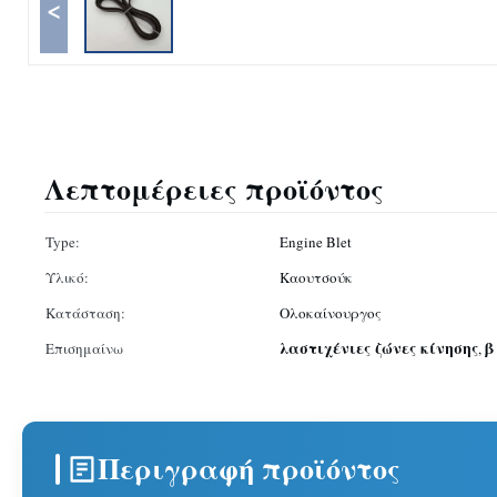
<
Λεπτομέρειες προϊόντος
Type:
Engine Blet
Υλικό:
Καουτσούκ
Κατάσταση:
Ολοκαίνουργος
λαστιχένιες ζώνες κίνησης
β
Επισημαίνω
,
Περιγραφή προϊόντος