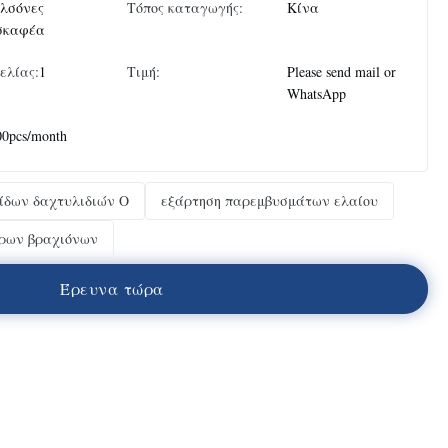
λσόνες
Τόπος καταγωγής:
Κίνα
σκαφέα
ελίας:
1
Τιμή:
Please send mail or
WhatsApp
00pcs/month
ίδων δαχτυλιδιών Ο
εξάρτηση παρεμβυσμάτων ελαίου
δρων βραχιόνων
Έ
ρ
ε
υ
ν
α
τ
ώ
ρ
α