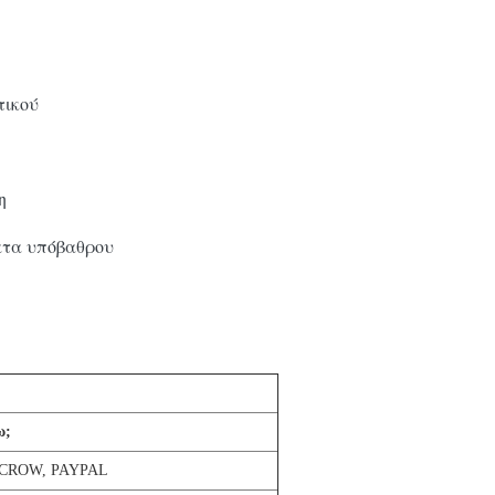
τικού
η
ατα υπόβαθρου
ω;
 ESCROW, PAYPAL