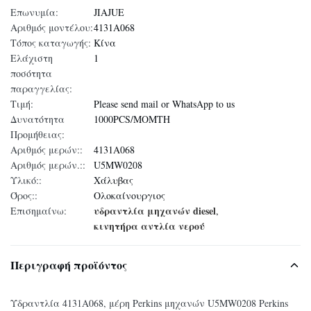
Επωνυμία:
JIAJUE
Αριθμός μοντέλου:
4131A068
Τόπος καταγωγής:
Κίνα
Ελάχιστη
1
ποσότητα
παραγγελίας:
Τιμή:
Please send mail or WhatsApp to us
Δυνατότητα
1000PCS/MOMTH
Προμήθειας:
Αριθμός μερών::
4131A068
Αριθμός μερών.::
U5MW0208
Υλικό::
Χάλυβας
Όρος::
Ολοκαίνουργιος
υδραντλία μηχανών diesel
Επισημαίνω:
,
κινητήρα αντλία νερού
Περιγραφή προϊόντος
Υδραντλία 4131A068, μέρη Perkins μηχανών U5MW0208 Perkins