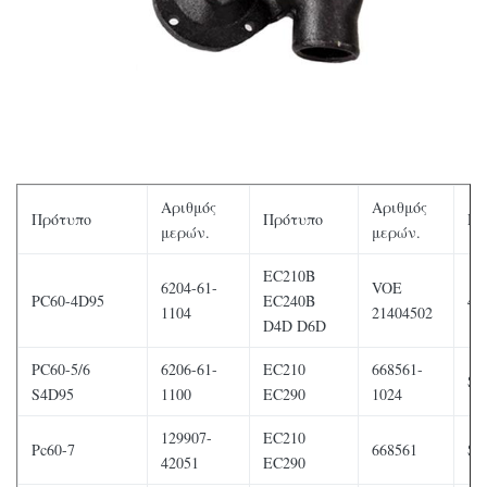
Αριθμός
Αριθμός
Πρότυπο
Πρότυπο
Πρ
μερών.
μερών.
EC210B
6204-61-
VOE
PC60-4D95
EC240B
4M
1104
21404502
D4D D6D
PC60-5/6
6206-61-
EC210
668561-
S4
S4D95
1100
EC290
1024
129907-
EC210
Pc60-7
668561
S4
42051
EC290