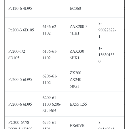
Pc120-6 4D95
EC360
S4
8-
6136-62-
ZAX200-3
Pc200-3 6D105
98022822-
S6
1102
4HK1
1
1-
Pc200-1/2
6136-61-
ZAX330
3t
13650133-
6D105
1102
6HK1
λί
0
ZX200
6206-61-
Pc200-5 6D95
ZX240
3T
1102
6BG1
6209-61-
Pc200-6 6D95
1100 6206-
EX55 E55
4T
61-1505
PC200-6/7/8
6735-61-
8-
EX60VR
R220-5 6D102
1501
94140341-
4T