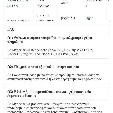
4JB1
6BT5.9
3389145
0
6735-61-
EX60-2-3
2010-
Pc200-6 6D102
1500/ 6735-
4T
BD30
40K26
62-1500
FAQ
6209-61-
21010-
Q
1
: Θέλωνα αγοράσωταπροϊόντασας, πώςμπορώεγώνα
Pc200-6 6D95
EX60 FD33
4T
πληρώσω;
1100
7902617
Α: Μπορείτε να πληρώσετε μέσω T/T, L/C, της ΔΥΤΙΚΉΣ
PC200-7/8
6127-61-
EX60/70
ΈΝΩΣΗΣ, της ΜΕΤΑΒΊΒΑΣΗΣ, PAYPAL, κ.λπ.
4D
6D107
1068
BD30
Q
2
: Πώςμπορείτενα εξασφαλίσετετηνποιότητα;
8-
6222-63-
EX120-2/3
Pc300-5 6D108
94376865-
4W
Α: Εάν συναντιέστε με το ποιοτικό πρόβλημα, υποσχόμαστε να
1200
4BD1
αντικαταστήσουμε τα αγαθά ή να επιστρέψουμε τα κεφάλαιά σας.
0
PC300-5
8-
Q
3
: Εάνδεν βρίσκουμετιθέλουμεστονιστοχώροσας, τιθα
6221-61-
EX120-5
έπρεπενα κάνουμε;
PC300-6
97125051-
4W
1102
4BG1
SA6D108-1A
1
Α: Μπορείτε να μας στείλετε μήνυμα με το ηλεκτρονικό
ταχυδρομείο οι περιγραφές και οι εικόνες των προϊόντων που
χρειάζεστε, θα ελέγξουμε εάν τους έχουμε. Αναπτύσσουμε τα νέα
EX200-
1-