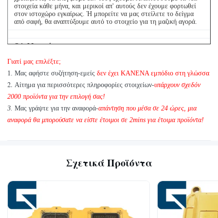
PC300-6
6222-63-
R-
στοιχεία κάθε μήνα, και μερικοί απ' αυτούς δεν έχουμε φορτωθεί
1/LS2800F
13610145-
στον ιστοχώρο εγκαίρως. Ή μπορείτε να μας στείλετε το δείγμα
S6D108-E2
1200
4D
6BD1T
2
από σαφή, θα αναπτύξουμε αυτό το στοιχείο για τη μαζική αγορά.
R-
EX200-2-3
1-
Q
4
: Μπορούμενα
PC400-1
6138-61-
R6
αγοράσουμε1PCκάθεστοιχείουγιατηνποιοτικήδοκιμή;
SH200
13610190-
Γιατί μας επιλέξτε;
SA6D110
1860
DH
6BD1T
0
Α: Ναι, είμαστε ευτυχείς να στείλουμε 1pc για την ποιότητα που
1. Μας αφήστε συζήτηση-εμείς
δεν έχει ΚΑΝΕΝΑ εμπόδιο στη γλώσσα
4T
εξετάζει εάν έχουμε το στοιχείο που χρειάζεστε στο απόθεμα
2.
Αίτημα για περισσότερες πληροφορίες στοιχείων-
υπάρχουν σχεδόν
6151-61-
1-
2000 προϊόντα για την επιλογή σας!
EX200-5
R2
Pc400-5 6D125
1121/ 6151-
13650017-
3.
Μας γράψτε για την αναφορά-
απάντηση που μέσα σε 24 ώρες, μια
6BG1
D6
61-1101
1
αναφορά θα μπορούσατε να είστε έτοιμοι σε 2mins για έτοιμα προϊόντα!
PC400-6
6151-62-
EX220-1
16100-
R2
S6D125
1102
H06CT
2371
D6
Σχετικά Προϊόντα
PC400-6
6151-62-
EX220-
R2
S6D125E
1100
1/2/3/H06CT
D6
EX220-5
16100-
R2
4D94E
H07CT
3264
D6