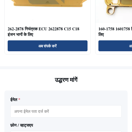
262-2878 नियंत्रक ECU 2622878 C15 C18
160-1758 1601758 
इंजन भागों के लिए
लिए
अब संपर्क करें
अब
उद्धरण मांगें
ईमेल
*
फ़ोन / व्हाट्सएप