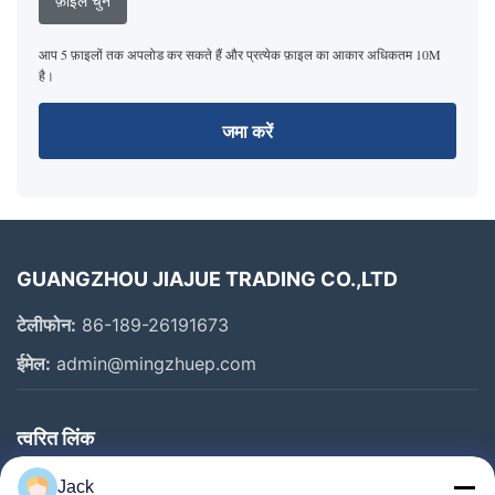
फ़ाइलें चुनें
आप 5 फ़ाइलों तक अपलोड कर सकते हैं और प्रत्येक फ़ाइल का आकार अधिकतम 10M
है।
जमा करें
GUANGZHOU JIAJUE TRADING CO.,LTD
टेलीफोन:
86-189-26191673
ईमेल:
admin@mingzhuep.com
त्वरित लिंक
घर
Jack