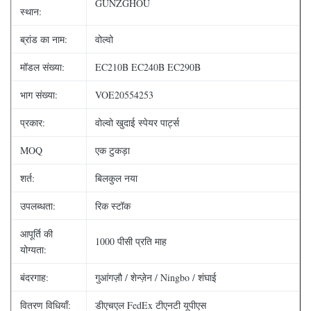
GUNZGHOU
स्थान:
ब्रांड का नाम:
वोल्वो
मॉडल संख्या:
EC210B EC240B EC290B
भाग संख्या:
VOE20554253
प्रकार:
वोल्वो खुदाई स्पेयर पार्ट्स
MOQ
एक टुकड़ा
शर्त:
बिलकुल नया
उपलब्धता:
रिक स्टॉक
आपूर्ति की
1000 पीसी प्रति माह
योग्यता:
बंदरगाह:
गुआंगज़ौ / शेन्ज़ेन / Ningbo / शंघाई
वितरण विधियाँ:
डीएचएल FedEx टीएनटी यूपीएस