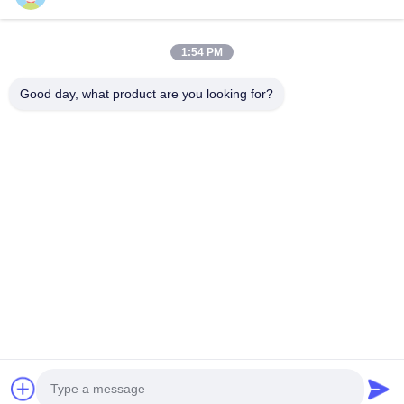
उत्पाद
हमारे बारे में
1:54 PM
कारखाने का दौरा
Good day, what product are you looking for?
गुणवत्ता नियंत्रण
हमसे संपर्क करें
बोली मांगें
समाचार
हमारे पीछे आओ
©2017- GUANGZHOU JIAJUE TRADING CO.,LTD. सर्वाधिकार सुरक्षित।