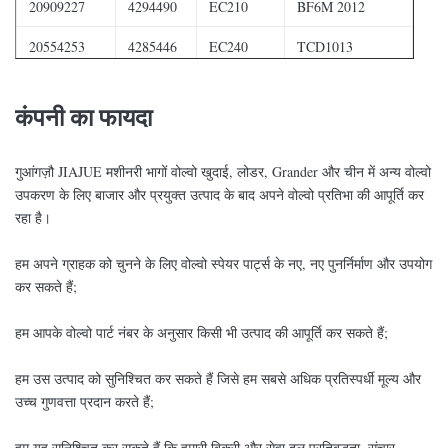
20909227
4294490
EC210
BF6M 2012
20554253
4285446
EC240
TCD1013
21411884
4283663
EC290
कंपनी का फायदा
f476280.1
04504262
4288415
गुआंगज़ौ JIAJUE मशीनरी भागों वोल्वो खुदाई, लोडर, Grander और चीन में अन्य वोल्वो
उपकरण के लिए बाजार और प्रयुक्त उत्पाद के बाद अपने वोल्वो प्रतिभा की आपूर्ति कर
रहा है।
हम अपने ग्राहक को चुनने के लिए वोल्वो स्पेयर पार्ट्स के नए, नए पुनर्निर्माण और उपयोग
कर सकते हैं;
हम आपके वोल्वो पार्ट नंबर के अनुसार किसी भी उत्पाद की आपूर्ति कर सकते हैं;
हम उस उत्पाद को सुनिश्चित कर सकते हैं जिसे हम सबसे अधिक प्रतिस्पर्धी मूल्य और
उच्च गुणवत्ता प्रदान करते हैं;
हम यह सुनिश्चित कर सकते हैं कि हमारी बिक्री और सेवा दल प्रतिबद्धता, संचार,