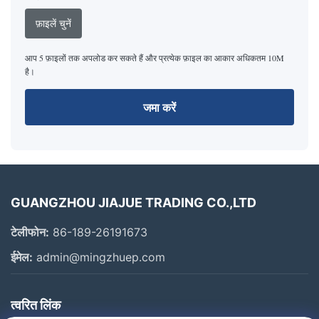
फ़ाइलें चुनें
आप 5 फ़ाइलों तक अपलोड कर सकते हैं और प्रत्येक फ़ाइल का आकार अधिकतम 10M
है।
जमा करें
GUANGZHOU JIAJUE TRADING CO.,LTD
टेलीफोन:
86-189-26191673
ईमेल:
admin@mingzhuep.com
त्वरित लिंक