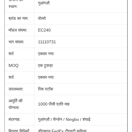
गुआंगज़ौ
स्थान:
ब्रांड का नाम:
वोल्वो
मॉडल संख्या:
EC240
भाग संख्या:
11110731
शर्त
एकदम नया
MOQ
एक टुकड़ा
शर्त:
एकदम नया
उपलब्धता:
रिक स्टॉक
आपूर्ति की
1000 पीसी प्रति माह
योग्यता:
बंदरगाह:
गुआंगज़ौ / शेन्ज़ेन / Ningbo / शंघाई
वितरण विधियाँ:
डीएचएल FedEx टीएनटी यूपीएस