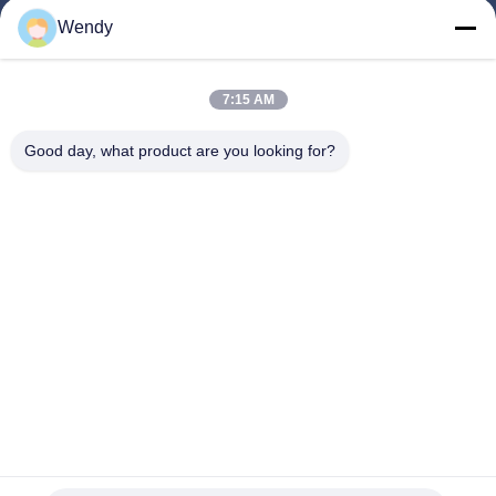
घर
Wendy
उत्पाद
हमारे बारे में
7:15 AM
कारखाने का दौरा
Good day, what product are you looking for?
गुणवत्ता नियंत्रण
हमसे संपर्क करें
बोली मांगें
समाचार
हमारे पीछे आओ